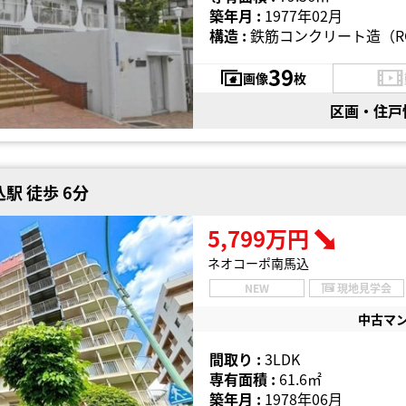
築年月 :
1977年02月
構造 :
鉄筋コンクリート造（R
39
画像
枚
区画・住戸
駅 徒歩 6分
5,799万円
ネオコーポ南馬込
NEW
現地見学会
中古マ
間取り :
3LDK
専有面積 :
61.6㎡
築年月 :
1978年06月