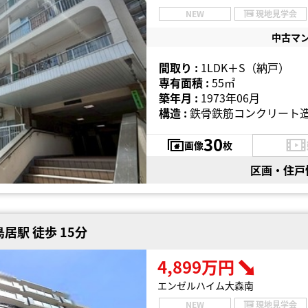
NEW
現地見学会
中古マ
間取り :
1LDK＋S（納戸）
専有面積 :
55㎡
築年月 :
1973年06月
構造 :
鉄骨鉄筋コンクリート造
30
画像
枚
区画・住戸
居駅 徒歩 15分
4,899万円
エンゼルハイム大森南
NEW
現地見学会