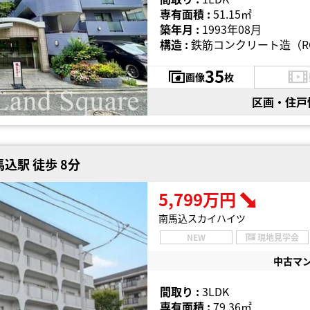
専有面積 :
51.15㎡
築年月 :
1993年08月
構造 :
鉄筋コンクリート造（R
35
画像
枚
区画・住戸
込駅 徒歩 8分
5,799万円
南馬込スカイハイツ
NEW
現地見学会
中古マ
間取り :
3LDK
専有面積 :
79.36㎡