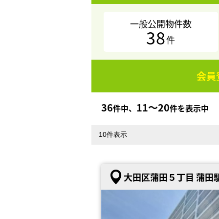
一般公開物件数
38
件
会員
36
11〜20
件中、
件を表示中
大田区蒲田５丁目 蒲田駅