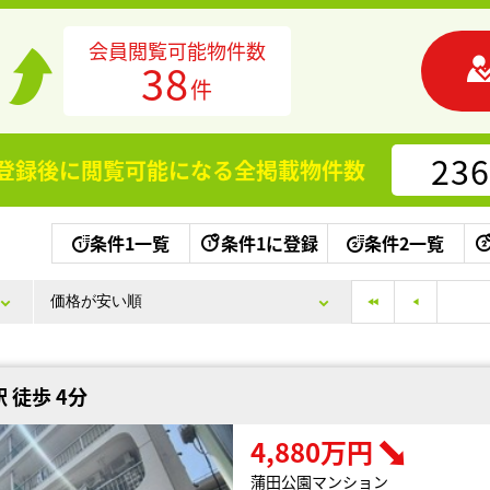
会員閲覧可能物件数
38
件
236
登録後に閲覧可能になる
全掲載物件数
条件1一覧
条件1に登録
条件2一覧
 徒歩 4分
4,880万円
蒲田公園マンション