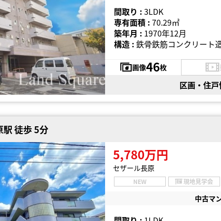
間取り :
3LDK
専有面積 :
70.29㎡
築年月 :
1970年12月
構造 :
鉄骨鉄筋コンクリート造
46
画像
枚
区画・住戸
駅 徒歩 5分
5,780万円
セザール長原
NEW
現地見学会
中古マ
間取り :
1LDK