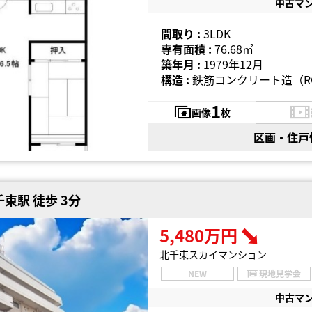
中古マ
間取り :
3LDK
専有面積 :
76.68㎡
築年月 :
1979年12月
構造 :
鉄筋コンクリート造（R
1
画像
枚
区画・住戸
束駅 徒歩 3分
5,480万円
北千束スカイマンション
NEW
現地見学会
中古マ