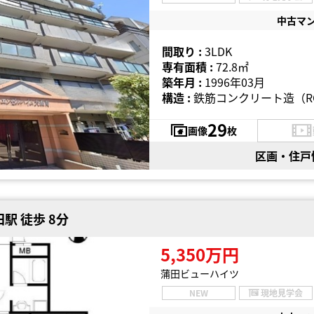
中古マ
間取り :
3LDK
専有面積 :
72.8㎡
築年月 :
1996年03月
構造 :
鉄筋コンクリート造（R
29
画像
枚
区画・住戸
駅 徒歩 8分
5,350万円
蒲田ビューハイツ
NEW
現地見学会