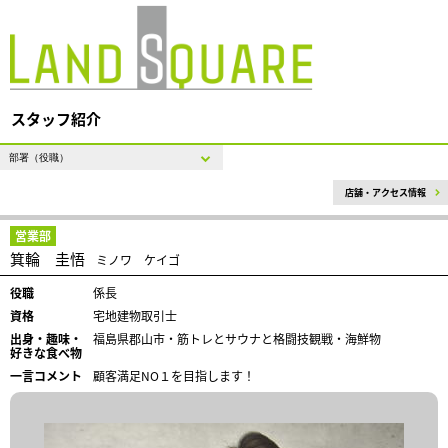
スタッフ紹介
店舗・アクセス情報
営業部
箕輪 圭悟
ミノワ ケイゴ
役職
係長
資格
宅地建物取引士
出身・趣味・
福島県郡山市・筋トレとサウナと格闘技観戦・海鮮物
好きな食べ物
一言コメント
顧客満足NO１を目指します！