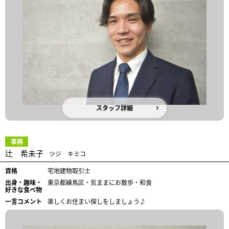
スタッフ詳細
事務
辻 希未子
ツジ キミコ
資格
宅地建物取引士
出身・趣味・
東京都練馬区・気ままにお散歩・和食
好きな食べ物
一言コメント
楽しくお住まい探しをしましょう♪