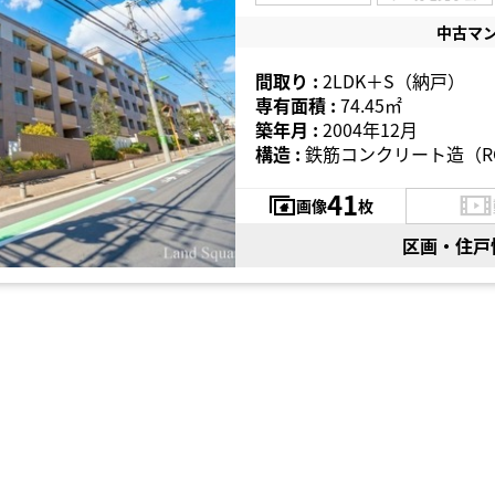
中古マ
間取り :
2LDK＋S（納戸）
専有面積 :
74.45㎡
築年月 :
2004年12月
構造 :
鉄筋コンクリート造（R
41
画像
枚
区画・住戸