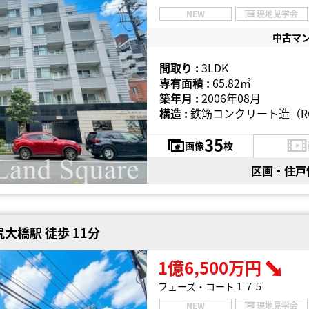
NEW
現地見学会
中古マ
間取り :
3LDK
専有面積 :
65.82㎡
築年月 :
2006年08月
構造 :
鉄筋コンクリート造（R
35
画像
枚
区画・住戸
大橋駅 徒歩 11分
1億6,500万円
フェーズ・コート１７５
NEW
現地見学会