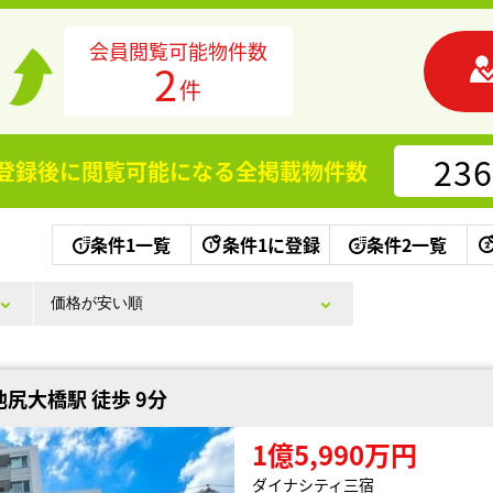
会員閲覧可能物件数
2
件
236
登録後に閲覧可能になる
全掲載物件数
条件1一覧
条件1に登録
条件2一覧
尻大橋駅 徒歩 9分
1億5,990万円
ダイナシティ三宿