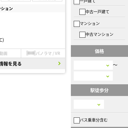
一戸建て
ンション
中古一戸建て
マンション
中古マンション
C）
価格
動画
パノラマ / VR
情報を見る
〜
駅徒歩分
バス乗車分含む