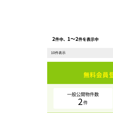
2
1〜2
件中、
件を表示中
無料会員
一般公開物件数
2
件