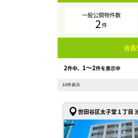
一般公開物件数
2
件
会員
2
1〜2
件中、
件を表示中
世田谷区太子堂１丁目 池