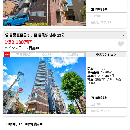
39
画像
枚
動画
パノラマ / VR
目黒区目黒３丁目 目黒駅 徒歩 13分
1億2,180万円
メインステージ目黒Ⅲ
中古マンション
NEW
現地見学会
おすすめ
会員限定
間取り :
1LDK
専有面積 :
57.08㎡
築年月 :
2021年06月
構造 :
鉄筋コンクリート造
（RC）
36
画像
枚
動画
パノラマ / VR
10
1〜10
件中、
件を表示中