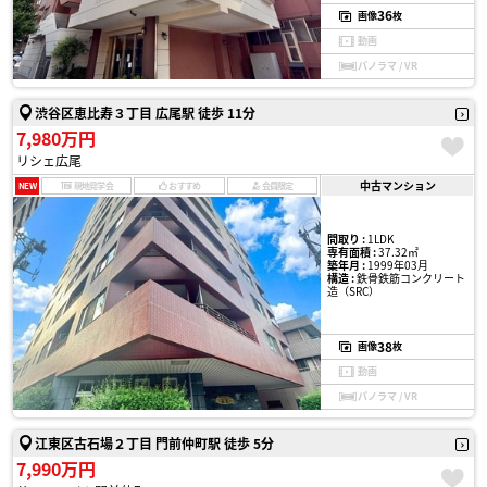
36
画像
枚
動画
パノラマ / VR
渋谷区恵比寿３丁目 広尾駅 徒歩 11分
7,980万円
リシェ広尾
中古マンション
NEW
現地見学会
おすすめ
会員限定
間取り :
1LDK
専有面積 :
37.32㎡
築年月 :
1999年03月
構造 :
鉄骨鉄筋コンクリート
造（SRC）
38
画像
枚
動画
パノラマ / VR
江東区古石場２丁目 門前仲町駅 徒歩 5分
7,990万円