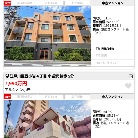
中古マンション
NEW
現地見学会
おすすめ
会員限定
間取り :
1LDK
専有面積 :
52.88㎡
築年月 :
1997年03月
構造 :
鉄筋コンクリート造
（RC）
34
画像
枚
動画
パノラマ / VR
江戸川区西小岩４丁目 小岩駅 徒歩 5分
7,990万円
アルシオン小岩
中古マンション
NEW
現地見学会
おすすめ
会員限定
間取り :
4LDK
専有面積 :
85.78㎡
築年月 :
2005年01月
構造 :
鉄筋コンクリート造
（RC）