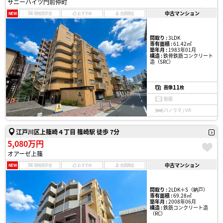
サニーハイツ門前仲町
中古マンション
NEW
現地見学会
おすすめ
会員限定
間取り :
3LDK
専有面積 :
61.42㎡
築年月 :
1983年01月
構造 :
鉄骨鉄筋コンクリート
造（SRC）
11
画像
枚
動画
パノラマ / VR
江戸川区上篠崎４丁目 篠崎駅 徒歩 7分
5,080万円
オアーゼ上篠
中古マンション
NEW
現地見学会
おすすめ
会員限定
間取り :
2LDK＋S（納戸）
専有面積 :
69.28㎡
築年月 :
2008年06月
構造 :
鉄筋コンクリート造
（RC）