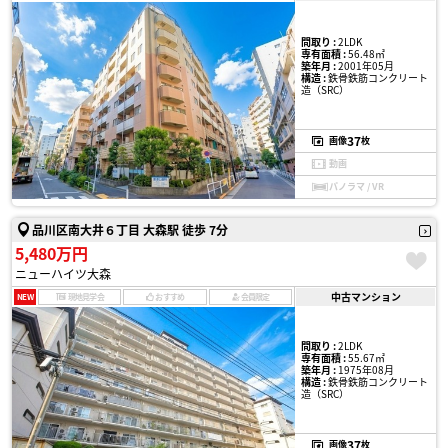
間取り :
2LDK
専有面積 :
56.48㎡
築年月 :
2001年05月
構造 :
鉄骨鉄筋コンクリート
造（SRC）
37
画像
枚
動画
パノラマ / VR
品川区南大井６丁目 大森駅 徒歩 7分
5,480万円
ニューハイツ大森
中古マンション
NEW
現地見学会
おすすめ
会員限定
間取り :
2LDK
専有面積 :
55.67㎡
築年月 :
1975年08月
構造 :
鉄骨鉄筋コンクリート
造（SRC）
37
画像
枚