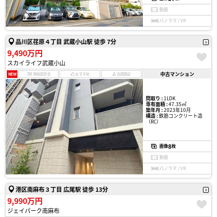
動画
パノラマ / VR
品川区荏原４丁目 武蔵小山駅 徒歩 7分
9,490万円
スカイライフ武蔵小山
中古マンション
NEW
現地見学会
おすすめ
会員限定
間取り :
1LDK
専有面積 :
47.35㎡
築年月 :
2023年10月
構造 :
鉄筋コンクリート造
（RC）
8
画像
枚
動画
パノラマ / VR
港区南麻布３丁目 広尾駅 徒歩 13分
9,990万円
ジェイパーク南麻布