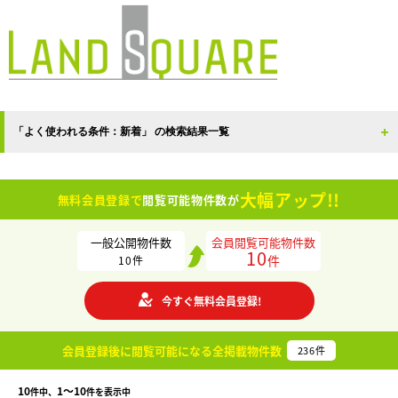
「よく使われる条件：新着」 の検索結果一覧
大幅アップ!!
無料会員登録で
閲覧可能物件数が
一般公開物件数
会員閲覧可能物件数
10
件
10
件
今すぐ無料会員登録!
会員登録後に閲覧可能になる
全掲載物件数
236
件
10
1〜10
件中、
件を表示中