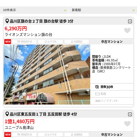
品川区旗の台２丁目 旗の台駅 徒歩 3分
6,290万円
ライオンズマンション旗の台
中古マンション
NEW
現地見学会
おすすめ
会員限定
間取り :
2LDK
専有面積 :
46.95㎡
築年月 :
1986年07月
構造 :
鉄骨鉄筋コンクリート
造（SRC）
30
画像
枚
動画
パノラマ / VR
品川区東五反田１丁目 五反田駅 徒歩 4分
1億1,480万円
ユニーブル島津山
中古マンション
NEW
現地見学会
おすすめ
会員限定