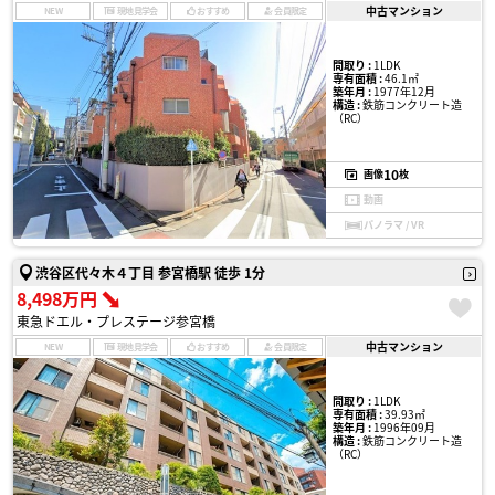
中古マンション
NEW
現地見学会
おすすめ
会員限定
間取り :
1LDK
専有面積 :
46.1㎡
築年月 :
1977年12月
構造 :
鉄筋コンクリート造
（RC）
10
画像
枚
動画
パノラマ / VR
渋谷区代々木４丁目 参宮橋駅 徒歩 1分
8,498万円
東急ドエル・プレステージ参宮橋
中古マンション
NEW
現地見学会
おすすめ
会員限定
間取り :
1LDK
専有面積 :
39.93㎡
築年月 :
1996年09月
構造 :
鉄筋コンクリート造
（RC）