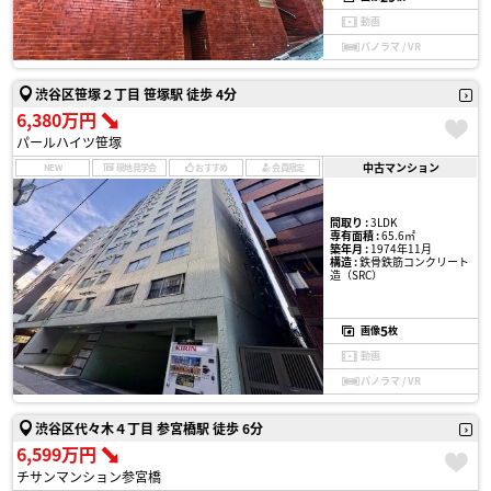
動画
パノラマ / VR
渋谷区笹塚２丁目 笹塚駅 徒歩 4分
6,380万円
パールハイツ笹塚
中古マンション
NEW
現地見学会
おすすめ
会員限定
間取り :
3LDK
専有面積 :
65.6㎡
築年月 :
1974年11月
構造 :
鉄骨鉄筋コンクリート
造（SRC）
5
画像
枚
動画
パノラマ / VR
渋谷区代々木４丁目 参宮橋駅 徒歩 6分
6,599万円
チサンマンション参宮橋