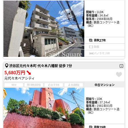
間取り :
1LDK
専有面積 :
34.8㎡
築年月 :
1984年08月
構造 :
鉄筋コンクリート造
（RC）
27
画像
枚
動画
パノラマ / VR
渋谷区元代々木町 代々木八幡駅 徒歩 7分
5,680万円
元代々木ペアシティ
中古マンション
NEW
現地見学会
おすすめ
会員限定
間取り :
1DK
専有面積 :
37.24㎡
築年月 :
1981年03月
構造 :
鉄筋コンクリート造
（RC）
29
画像
枚