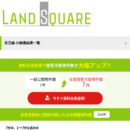
京王線 の検索結果一覧
大幅アップ!!
無料会員登録で
閲覧可能物件数が
一般公開物件数
会員閲覧可能物件数
7
件
7
件
今すぐ無料会員登録!
会員登録後に閲覧可能になる
全掲載物件数
236
件
7
1〜7
件中、
件を表示中