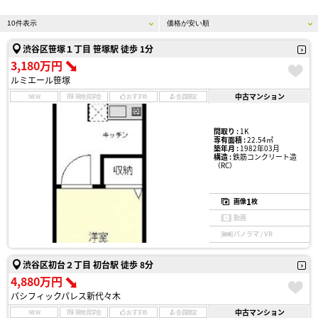
渋谷区笹塚１丁目 笹塚駅 徒歩 1分
3,180万円
ルミエール笹塚
中古マンション
NEW
現地見学会
おすすめ
会員限定
間取り :
1K
専有面積 :
22.54㎡
築年月 :
1982年03月
構造 :
鉄筋コンクリート造
（RC）
1
画像
枚
動画
パノラマ / VR
渋谷区初台２丁目 初台駅 徒歩 8分
4,880万円
パシフィックパレス新代々木
中古マンション
NEW
現地見学会
おすすめ
会員限定