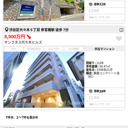
32
画像
枚
動画
パノラマ / VR
渋谷区代々木５丁目 参宮橋駅 徒歩 7分
8,900万円
サンクタス代々木ヒルズ
中古マンション
NEW
現地見学会
おすすめ
会員限定
間取り :
1LDK
専有面積 :
58.47㎡
築年月 :
1998年01月
構造 :
鉄筋コンクリート造
（RC）
38
画像
枚
動画
パノラマ / VR
7
1〜7
件中、
件を表示中