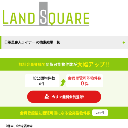
日暮里舎人ライナー の検索結果一覧
大幅アップ!!
無料会員登録で
閲覧可能物件数が
一般公開物件数
会員閲覧可能物件数
0
件
0
件
今すぐ無料会員登録!
会員登録後に閲覧可能になる
全掲載物件数
236
件
0
0
件中、
件を表示中