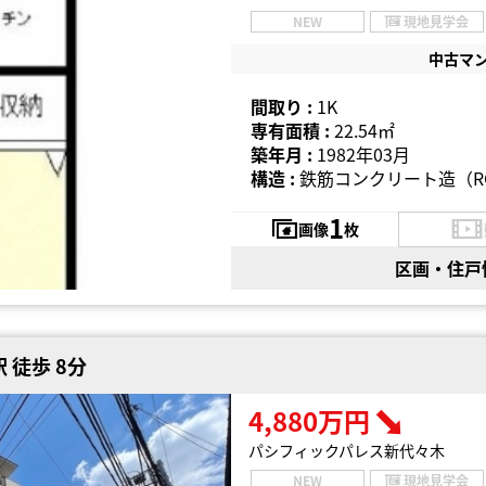
NEW
現地見学会
中古マ
間取り :
1K
専有面積 :
22.54㎡
築年月 :
1982年03月
構造 :
鉄筋コンクリート造（R
1
画像
枚
区画・住戸
 徒歩 8分
4,880万円
パシフィックパレス新代々木
NEW
現地見学会