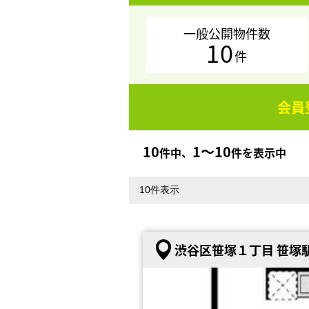
一般公開物件数
10
件
会員
10
1〜10
件中、
件を表示中
渋谷区笹塚１丁目 笹塚駅