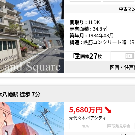
中古マ
間取り :
1LDK
専有面積 :
34.8㎡
築年月 :
1984年08月
構造 :
鉄筋コンクリート造（R
27
画像
枚
区画・住戸
八幡駅 徒歩 7分
5,680万円
元代々木ペアシティ
NEW
現地見学会