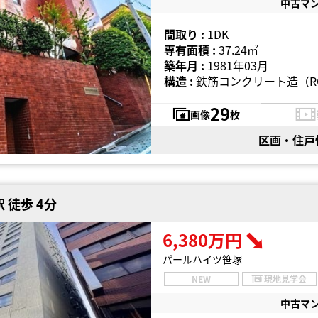
中古マ
間取り :
1DK
専有面積 :
37.24㎡
築年月 :
1981年03月
構造 :
鉄筋コンクリート造（R
29
画像
枚
区画・住戸
 徒歩 4分
6,380万円
パールハイツ笹塚
NEW
現地見学会
中古マ