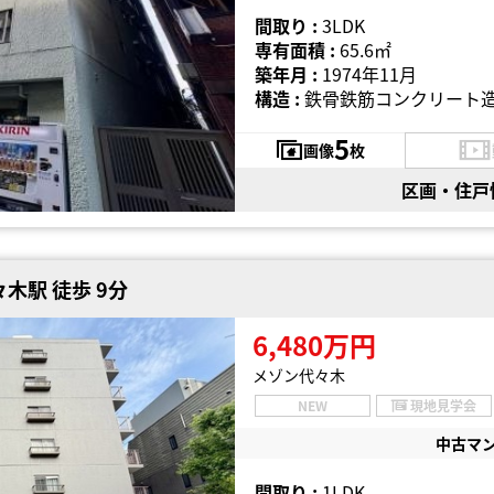
間取り :
3LDK
専有面積 :
65.6㎡
築年月 :
1974年11月
構造 :
鉄骨鉄筋コンクリート造
5
画像
枚
区画・住戸
木駅 徒歩 9分
6,480万円
メゾン代々木
NEW
現地見学会
中古マ
間取り :
1LDK