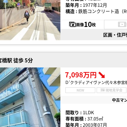
築年月 :
1977年12月
構造 :
鉄筋コンクリート造（R
10
画像
枚
区画・住戸
橋駅 徒歩 5分
7,098万円
Ｄ’クラディアイヴァン代々木参宮
NEW
現地見学会
中古マ
間取り :
1LDK
専有面積 :
37.05㎡
築年月 :
2003年07月