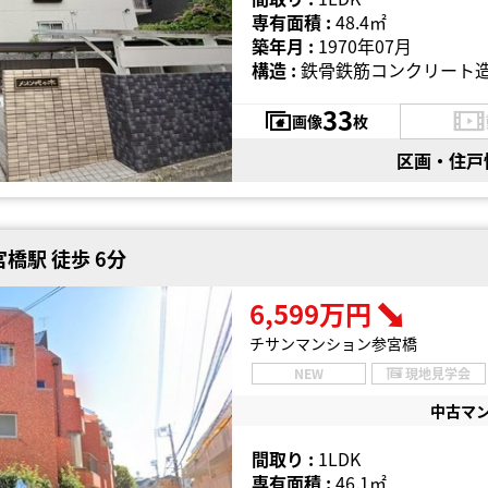
専有面積 :
48.4㎡
築年月 :
1970年07月
構造 :
鉄骨鉄筋コンクリート造
33
画像
枚
区画・住戸
橋駅 徒歩 6分
6,599万円
チサンマンション参宮橋
NEW
現地見学会
中古マ
間取り :
1LDK
専有面積 :
46.1㎡