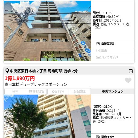
間取り :
1LDK
専有面積 :
40.69㎡
築年月 :
2016年06月
構造 :
鉄筋コンクリート造
（RC）
31
画像
枚
動画
パノラマ / VR
中央区東日本橋２丁目 馬喰町駅 徒歩 2分
1億1,990万円
東日本橋デュープレックスポーション
中古マンション
NEW
現地見学会
おすすめ
会員限定
間取り :
2LDK
専有面積 :
52.81㎡
築年月 :
2005年01月
構造 :
鉄骨鉄筋コンクリート
造（SRC）
37
画像
枚