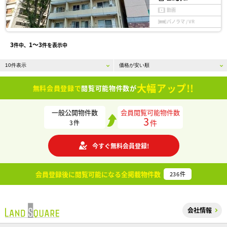
動画
パノラマ / VR
3
1〜3
件中、
件を表示中
大幅アップ!!
無料会員登録で
閲覧可能物件数が
一般公開物件数
会員閲覧可能物件数
3
件
3
件
今すぐ無料会員登録!
会員登録後に閲覧可能になる
全掲載物件数
236
件
会社情報