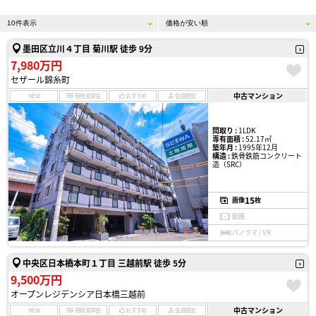
墨田区立川４丁目 菊川駅 徒歩 9分
7,980万円
セザール錦糸町
中古マンション
NEW
現地見学会
おすすめ
会員限定
間取り :
1LDK
専有面積 :
52.17㎡
築年月 :
1995年12月
構造 :
鉄骨鉄筋コンクリート
造（SRC）
15
画像
枚
動画
パノラマ / VR
中央区日本橋本町１丁目 三越前駅 徒歩 5分
9,500万円
オープンレジデンシア日本橋三越前
中古マンション
NEW
現地見学会
おすすめ
会員限定