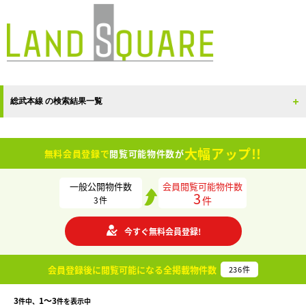
総武本線 の検索結果一覧
大幅アップ!!
無料会員登録で
閲覧可能物件数が
一般公開物件数
会員閲覧可能物件数
3
件
3
件
今すぐ無料会員登録!
会員登録後に閲覧可能になる
全掲載物件数
236
件
3
1〜3
件中、
件を表示中