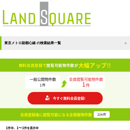
東京メトロ副都心線 の検索結果一覧
大幅アップ!!
無料会員登録で
閲覧可能物件数が
一般公開物件数
会員閲覧可能物件数
1
件
1
件
今すぐ無料会員登録!
会員登録後に閲覧可能になる
全掲載物件数
236
件
1
1〜1
件中、
件を表示中