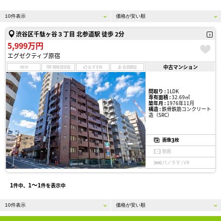
渋谷区千駄ヶ谷３丁目 北参道駅 徒歩 2分
5,999万円
エグゼクティブ原宿
中古マンション
NEW
現地見学会
おすすめ
会員限定
間取り :
1LDK
専有面積 :
32.69㎡
築年月 :
1976年11月
構造 :
鉄骨鉄筋コンクリート
造（SRC）
3
画像
枚
動画
パノラマ / VR
1
1〜1
件中、
件を表示中