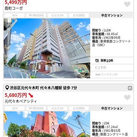
5,499万円
霞町コーポ
中古マンション
NEW
現地見学会
おすすめ
会員限定
間取り :
1LDK
専有面積 :
38.45㎡
築年月 :
1963年09月
構造 :
鉄骨鉄筋コンクリート
造（SRC）
10
画像
枚
動画
パノラマ / VR
渋谷区元代々木町 代々木八幡駅 徒歩 7分
5,680万円
元代々木ペアシティ
中古マンション
NEW
現地見学会
おすすめ
会員限定
間取り :
1DK
専有面積 :
37.24㎡
築年月 :
1981年03月
構造 :
鉄筋コンクリート造