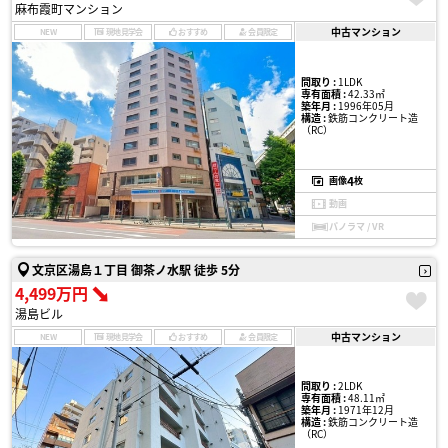
麻布霞町マンション
中古マンション
NEW
現地見学会
おすすめ
会員限定
間取り :
1LDK
専有面積 :
42.33㎡
築年月 :
1996年05月
構造 :
鉄筋コンクリート造
（RC）
4
画像
枚
動画
パノラマ / VR
文京区湯島１丁目 御茶ノ水駅 徒歩 5分
4,499万円
湯島ビル
中古マンション
NEW
現地見学会
おすすめ
会員限定
間取り :
2LDK
専有面積 :
48.11㎡
築年月 :
1971年12月
構造 :
鉄筋コンクリート造
（RC）