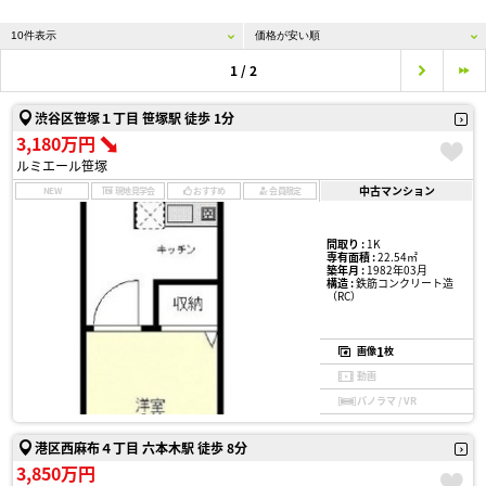
1 / 2
渋谷区笹塚１丁目 笹塚駅 徒歩 1分
3,180万円
ルミエール笹塚
中古マンション
NEW
現地見学会
おすすめ
会員限定
間取り :
1K
専有面積 :
22.54㎡
築年月 :
1982年03月
構造 :
鉄筋コンクリート造
（RC）
1
画像
枚
動画
パノラマ / VR
港区西麻布４丁目 六本木駅 徒歩 8分
3,850万円