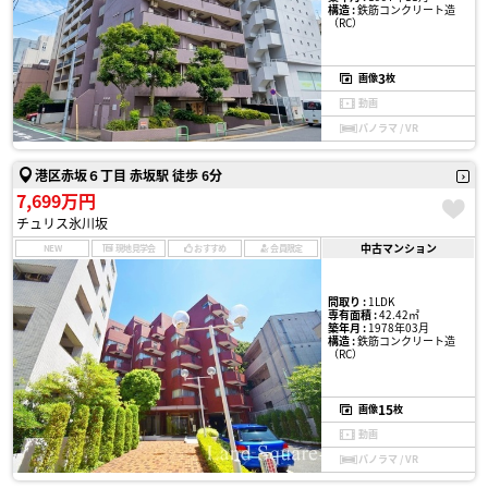
構造 :
鉄筋コンクリート造
（RC）
3
画像
枚
動画
パノラマ / VR
港区赤坂６丁目 赤坂駅 徒歩 6分
7,699万円
チュリス氷川坂
中古マンション
NEW
現地見学会
おすすめ
会員限定
間取り :
1LDK
専有面積 :
42.42㎡
築年月 :
1978年03月
構造 :
鉄筋コンクリート造
（RC）
15
画像
枚
動画
パノラマ / VR