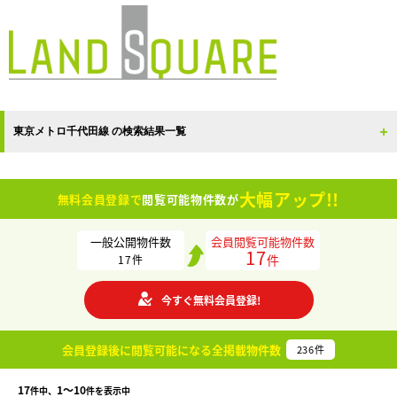
東京メトロ千代田線 の検索結果一覧
大幅アップ!!
無料会員登録で
閲覧可能物件数が
一般公開物件数
会員閲覧可能物件数
17
件
17
件
今すぐ無料会員登録!
会員登録後に閲覧可能になる
全掲載物件数
236
件
17
1〜10
件中、
件を表示中