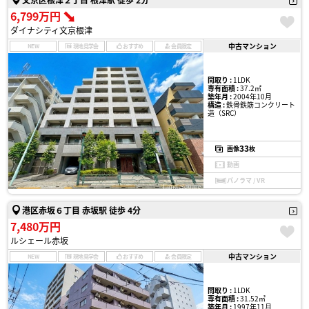
6,799万円
ダイナシティ文京根津
中古マンション
NEW
現地見学会
おすすめ
会員限定
間取り :
1LDK
専有面積 :
37.2㎡
築年月 :
2004年10月
構造 :
鉄骨鉄筋コンクリート
造（SRC）
33
画像
枚
動画
パノラマ / VR
港区赤坂６丁目 赤坂駅 徒歩 4分
7,480万円
ルシェール赤坂
中古マンション
NEW
現地見学会
おすすめ
会員限定
間取り :
1LDK
専有面積 :
31.52㎡
築年月 :
1997年11月