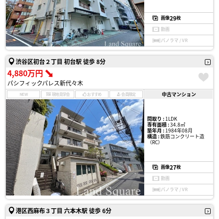
29
画像
枚
動画
パノラマ / VR
渋谷区初台２丁目 初台駅 徒歩 8分
4,880万円
パシフィックパレス新代々木
中古マンション
NEW
現地見学会
おすすめ
会員限定
間取り :
1LDK
専有面積 :
34.8㎡
築年月 :
1984年08月
構造 :
鉄筋コンクリート造
（RC）
27
画像
枚
動画
パノラマ / VR
港区西麻布３丁目 六本木駅 徒歩 6分