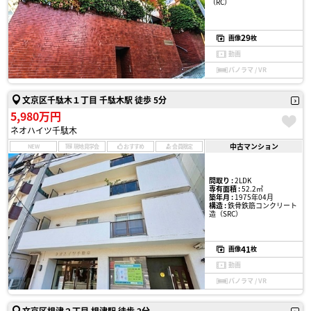
（RC）
29
画像
枚
動画
パノラマ / VR
文京区千駄木１丁目 千駄木駅 徒歩 5分
5,980万円
ネオハイツ千駄木
中古マンション
NEW
現地見学会
おすすめ
会員限定
間取り :
2LDK
専有面積 :
52.2㎡
築年月 :
1975年04月
構造 :
鉄骨鉄筋コンクリート
造（SRC）
41
画像
枚
動画
パノラマ / VR
文京区根津２丁目 根津駅 徒歩 2分