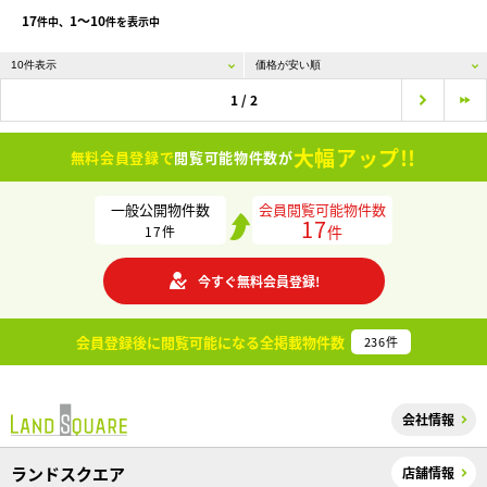
17
1〜10
件中、
件を表示中
1 / 2
大幅アップ!!
無料会員登録で
閲覧可能物件数が
一般公開物件数
会員閲覧可能物件数
17
件
17
件
今すぐ無料会員登録!
会員登録後に閲覧可能になる
全掲載物件数
236
件
会社情報
ランドスクエア
店舗情報