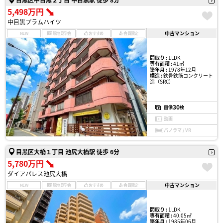
5,498万円
中目黒プラムハイツ
中古マンション
NEW
現地見学会
おすすめ
会員限定
間取り :
1LDK
専有面積 :
41㎡
築年月 :
1978年12月
構造 :
鉄骨鉄筋コンクリート
造（SRC）
30
画像
枚
動画
パノラマ / VR
目黒区大橋１丁目 池尻大橋駅 徒歩 6分
5,780万円
ダイアパレス池尻大橋
中古マンション
NEW
現地見学会
おすすめ
会員限定
間取り :
1LDK
専有面積 :
40.05㎡
築年月 :
1985年06月