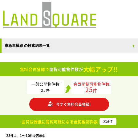
東急東横線 の検索結果一覧
大幅アップ!!
無料会員登録で
閲覧可能物件数が
一般公開物件数
会員閲覧可能物件数
25
件
25
件
今すぐ無料会員登録!
会員登録後に閲覧可能になる
全掲載物件数
236
件
23
1〜10
件中、
件を表示中