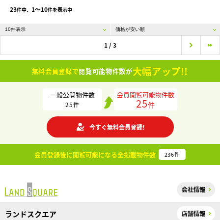
23
1〜10
件中、
件を表示中
1 / 3
大幅アップ!!
無料会員登録で
閲覧可能物件数が
一般公開物件数
会員閲覧可能物件数
25
件
25
件
今すぐ無料会員登録!
会員登録後に閲覧可能になる
全掲載物件数
236
件
会社情報
ランドスクエア
店舗情報