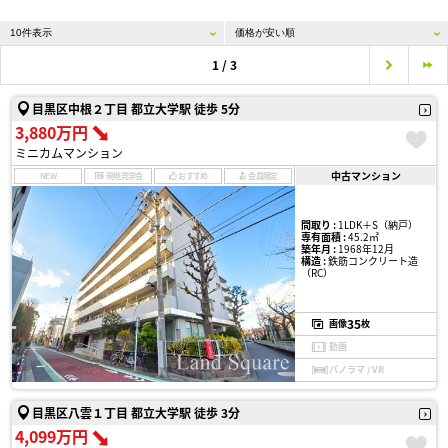
1 / 3
目黒区中根２丁目 都立大学駅 徒歩 5分
3,880万円
ミニカムマンション
中古マンション
NEW
現地見学会
おすすめ
会員限定
間取り :
1LDK＋S（納戸）
専有面積 :
45.2㎡
築年月 :
1968年12月
構造 :
鉄筋コンクリート造
（RC）
35
画像
枚
動画
パノラマ / VR
目黒区八雲１丁目 都立大学駅 徒歩 3分
4,099万円