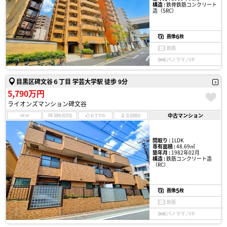
構造 :
鉄骨鉄筋コンクリート
造（SRC）
6
画像
枚
動画
パノラマ / VR
目黒区碑文谷６丁目 学芸大学駅 徒歩 9分
5,790万円
ライオンズマンション碑文谷
中古マンション
NEW
現地見学会
おすすめ
会員限定
間取り :
1LDK
専有面積 :
48.69㎡
築年月 :
1982年02月
構造 :
鉄筋コンクリート造
（RC）
5
画像
枚
動画
パノラマ / VR