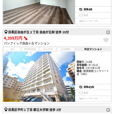
4
画像
枚
動画
パノラマ / VR
目黒区自由が丘２丁目 自由が丘駅 徒歩 10分
4,399万円
パシフィック自由ヶ丘マンション
中古マンション
NEW
現地見学会
おすすめ
会員限定
間取り :
1LDK
専有面積 :
47.41㎡
築年月 :
1971年11月
構造 :
鉄骨鉄筋コンクリート
造（SRC）
45
画像
枚
動画
パノラマ / VR
目黒区平町１丁目 都立大学駅 徒歩 2分