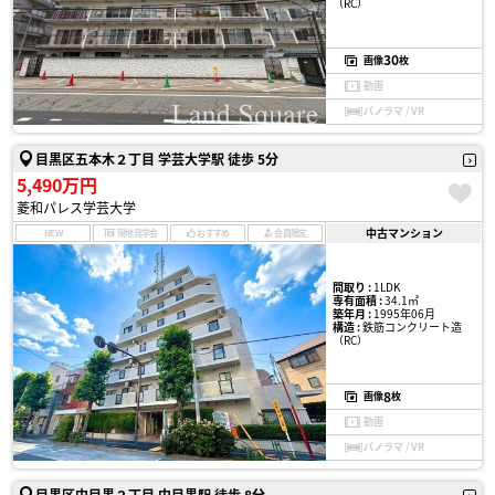
（RC）
30
画像
枚
動画
パノラマ / VR
目黒区五本木２丁目 学芸大学駅 徒歩 5分
5,490万円
菱和パレス学芸大学
中古マンション
NEW
現地見学会
おすすめ
会員限定
間取り :
1LDK
専有面積 :
34.1㎡
築年月 :
1995年06月
構造 :
鉄筋コンクリート造
（RC）
8
画像
枚
動画
パノラマ / VR
目黒区中目黒２丁目 中目黒駅 徒歩 8分