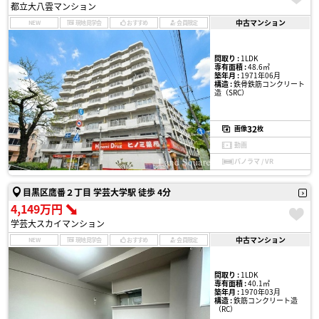
都立大八雲マンション
中古マンション
NEW
現地見学会
おすすめ
会員限定
間取り :
1LDK
専有面積 :
48.6㎡
築年月 :
1971年06月
構造 :
鉄骨鉄筋コンクリート
造（SRC）
32
画像
枚
動画
パノラマ / VR
目黒区鷹番２丁目 学芸大学駅 徒歩 4分
4,149万円
学芸大スカイマンション
中古マンション
NEW
現地見学会
おすすめ
会員限定
間取り :
1LDK
専有面積 :
40.1㎡
築年月 :
1970年03月
構造 :
鉄筋コンクリート造
（RC）