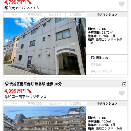
4,799万円
都立大アーバンハイム
中古マンション
NEW
現地見学会
おすすめ
会員限定
間取り :
2LDK
専有面積 :
63.72㎡
築年月 :
1978年05月
構造 :
鉄筋コンクリート造
（RC）
30
画像
枚
動画
パノラマ / VR
渋谷区南平台町 渋谷駅 徒歩 10分
4,999万円
秀和第一南平台レジデンス
中古マンション
NEW
現地見学会
おすすめ
会員限定
間取り :
1LDK
専有面積 :
40.5㎡
築年月 :
1969年04月
構造 :
鉄筋コンクリート造