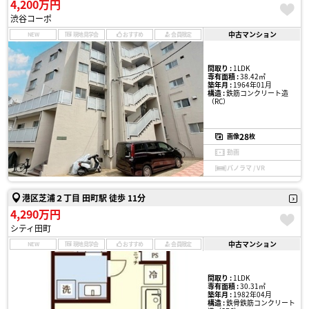
4,200万円
渋谷コーポ
中古マンション
NEW
現地見学会
おすすめ
会員限定
間取り :
1LDK
専有面積 :
38.42㎡
築年月 :
1964年01月
構造 :
鉄筋コンクリート造
（RC）
28
画像
枚
動画
パノラマ / VR
港区芝浦２丁目 田町駅 徒歩 11分
4,290万円
シティ田町
中古マンション
NEW
現地見学会
おすすめ
会員限定
間取り :
1LDK
専有面積 :
30.31㎡
築年月 :
1982年04月
構造 :
鉄骨鉄筋コンクリート