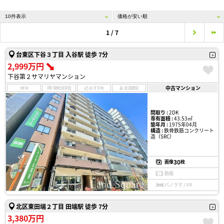
1 / 7
台東区下谷３丁目 入谷駅 徒歩 7分
2,999万円
下谷第２サマリヤマンション
中古マンション
NEW
現地見学会
おすすめ
会員限定
間取り :
2DK
専有面積 :
43.53㎡
築年月 :
1975年04月
構造 :
鉄骨鉄筋コンクリート
造（SRC）
30
画像
枚
動画
パノラマ / VR
北区東田端２丁目 田端駅 徒歩 7分
3,380万円