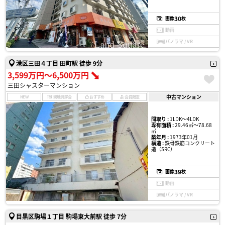
30
画像
枚
動画
パノラマ / VR
港区三田４丁目 田町駅 徒歩 9分
3,599万円〜6,500万円
三田シャスターマンション
中古マンション
NEW
現地見学会
おすすめ
会員限定
間取り :
1LDK〜4LDK
専有面積 :
29.46㎡〜78.68
㎡
築年月 :
1973年01月
構造 :
鉄骨鉄筋コンクリート
造（SRC）
39
画像
枚
動画
パノラマ / VR
目黒区駒場１丁目 駒場東大前駅 徒歩 7分