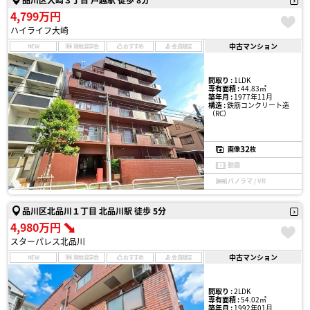
4,799万円
ハイライフ大崎
中古マンション
NEW
現地見学会
おすすめ
会員限定
間取り :
1LDK
専有面積 :
44.83㎡
築年月 :
1977年11月
構造 :
鉄筋コンクリート造
（RC）
32
画像
枚
動画
パノラマ / VR
品川区北品川１丁目 北品川駅 徒歩 5分
4,980万円
スターパレス北品川
中古マンション
NEW
現地見学会
おすすめ
会員限定
間取り :
2LDK
専有面積 :
54.02㎡
築年月 :
1992年01月