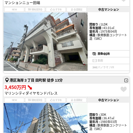
マンションニュー田端
中古マンション
NEW
現地見学会
おすすめ
会員限定
間取り :
1LDK
専有面積 :
43.01㎡
築年月 :
1975年04月
構造 :
鉄骨鉄筋コンクリート
造（SRC）
46
画像
枚
動画
パノラマ / VR
港区海岸３丁目 田町駅 徒歩 13分
3,450万円
マリンシティダイヤモンドパレス
中古マンション
NEW
現地見学会
おすすめ
会員限定
間取り :
3DK
専有面積 :
36.47㎡
築年月 :
1980年03月
構造 :
鉄骨鉄筋コンクリート
造（SRC）