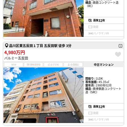
構造 :
鉄筋コンクリート造
（RC）
32
画像
枚
動画
パノラマ / VR
品川区東五反田１丁目 五反田駅 徒歩 3分
4,980万円
バルミー五反田
中古マンション
NEW
現地見学会
おすすめ
会員限定
間取り :
1LDK
専有面積 :
45.35㎡
築年月 :
1980年02月
構造 :
鉄骨鉄筋コンクリート
造（SRC）
32
画像
枚
動画
パノラマ / VR