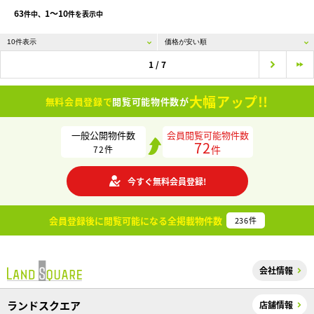
63
1〜10
件中、
件を表示中
1 / 7
大幅アップ!!
無料会員登録で
閲覧可能物件数が
一般公開物件数
会員閲覧可能物件数
72
件
72
件
今すぐ無料会員登録!
会員登録後に閲覧可能になる
全掲載物件数
236
件
会社情報
ランドスクエア
店舗情報