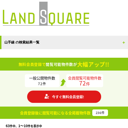
山手線 の検索結果一覧
大幅アップ!!
無料会員登録で
閲覧可能物件数が
一般公開物件数
会員閲覧可能物件数
72
件
72
件
今すぐ無料会員登録!
会員登録後に閲覧可能になる
全掲載物件数
236
件
63
1〜10
件中、
件を表示中