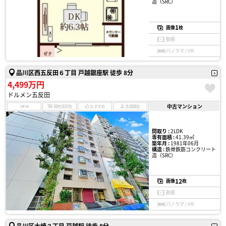
造（SRC）
1
画像
枚
動画
パノラマ / VR
品川区西五反田６丁目 戸越銀座駅 徒歩 8分
4,499万円
ドルメン五反田
中古マンション
NEW
現地見学会
おすすめ
会員限定
間取り :
2LDK
専有面積 :
41.39㎡
築年月 :
1981年06月
構造 :
鉄骨鉄筋コンクリート
造（SRC）
12
画像
枚
動画
パノラマ / VR
品川区大崎３丁目 戸越駅 徒歩 8分