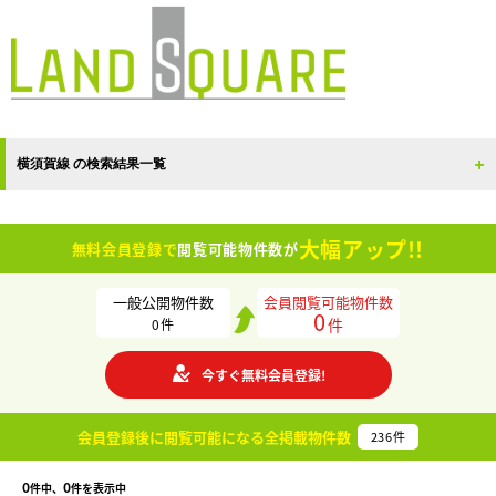
横須賀線 の検索結果一覧
大幅アップ!!
無料会員登録で
閲覧可能物件数が
一般公開物件数
会員閲覧可能物件数
0
件
0
件
今すぐ無料会員登録!
会員登録後に閲覧可能になる
全掲載物件数
236
件
0
0
件中、
件を表示中