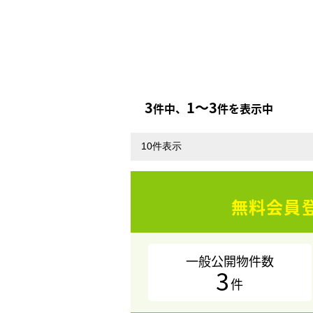
3
1〜3
件中、
件を表示中
無料会員
一般公開物件数
3
件