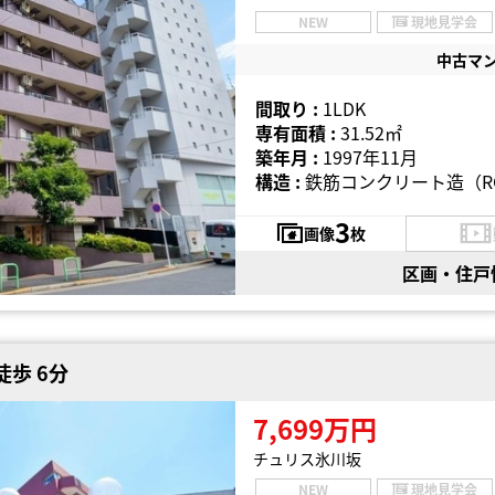
NEW
現地見学会
中古マ
間取り :
1LDK
専有面積 :
31.52㎡
築年月 :
1997年11月
構造 :
鉄筋コンクリート造（R
3
画像
枚
区画・住戸
徒歩 6分
7,699万円
チュリス氷川坂
NEW
現地見学会