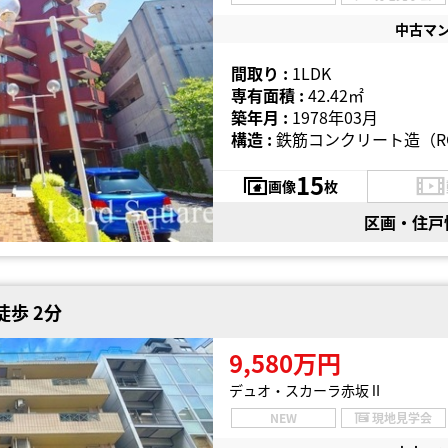
中古マ
間取り :
1LDK
専有面積 :
42.42㎡
築年月 :
1978年03月
構造 :
鉄筋コンクリート造（R
15
画像
枚
区画・住戸
徒歩 2分
9,580万円
デュオ・スカーラ赤坂Ⅱ
NEW
現地見学会