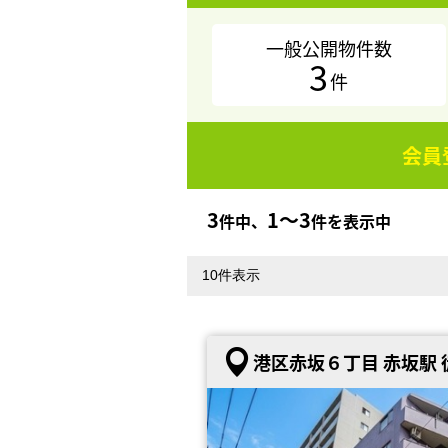
一般公開物件数
3
件
会員
3
1〜3
件中、
件を表示中
港区赤坂６丁目 赤坂駅 