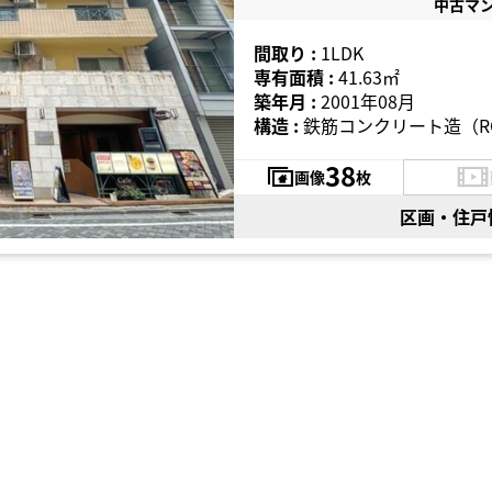
中古マ
間取り :
1LDK
専有面積 :
41.63㎡
築年月 :
2001年08月
構造 :
鉄筋コンクリート造（R
38
画像
枚
区画・住戸