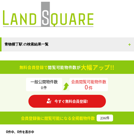
青物横丁駅 の検索結果一覧
大幅アップ!!
無料会員登録で
閲覧可能物件数が
一般公開物件数
会員閲覧可能物件数
0
件
0
件
今すぐ無料会員登録!
会員登録後に閲覧可能になる
全掲載物件数
236
件
0
0
件中、
件を表示中