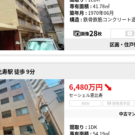
専有面積 :
41.78㎡
築年月 :
1970年06月
構造 :
鉄骨鉄筋コンクリート造
28
画像
枚
区画・住戸
寿駅 徒歩 9分
6,480万円
セーシェル恵比寿
NEW
現地見学会
中古マ
間取り :
1DK
専有面積 :
54.19㎡