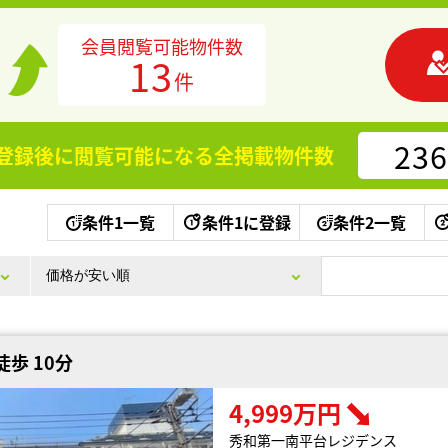
会員閲覧可能物件数
13
件
236
登録後に閲覧可能になる
全掲載物件数
条件1一覧
条件1に登録
条件2一覧
歩 10分
4,999万円
秀和第一南平台レジデンス