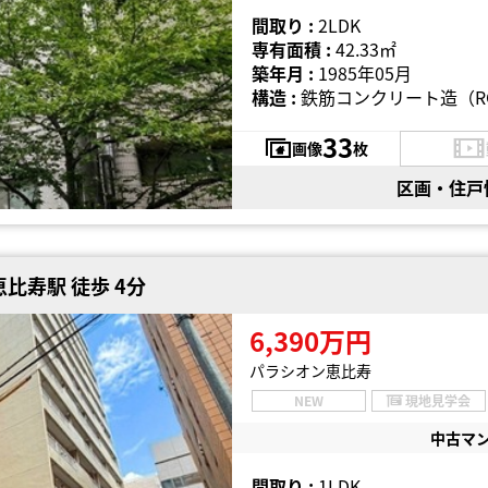
間取り :
2LDK
専有面積 :
42.33㎡
築年月 :
1985年05月
構造 :
鉄筋コンクリート造（R
33
画像
枚
区画・住戸
比寿駅 徒歩 4分
6,390万円
パラシオン恵比寿
NEW
現地見学会
中古マ
間取り :
1LDK