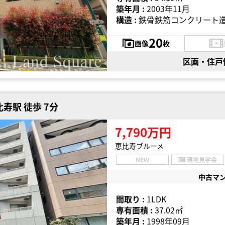
築年月 :
2003年11月
構造 :
鉄骨鉄筋コンクリート造
20
画像
枚
区画・住戸
寿駅 徒歩 7分
7,790万円
恵比寿ブルーメ
NEW
現地見学会
中古マ
間取り :
1LDK
専有面積 :
37.02㎡
築年月 :
1998年09月