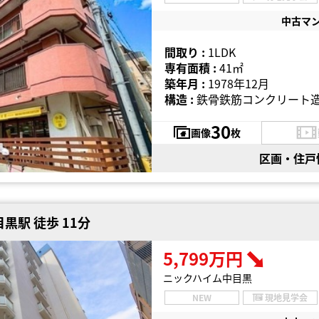
中古マ
間取り :
1LDK
専有面積 :
41㎡
築年月 :
1978年12月
構造 :
鉄骨鉄筋コンクリート造
30
画像
枚
区画・住戸
黒駅 徒歩 11分
5,799万円
ニックハイム中目黒
NEW
現地見学会