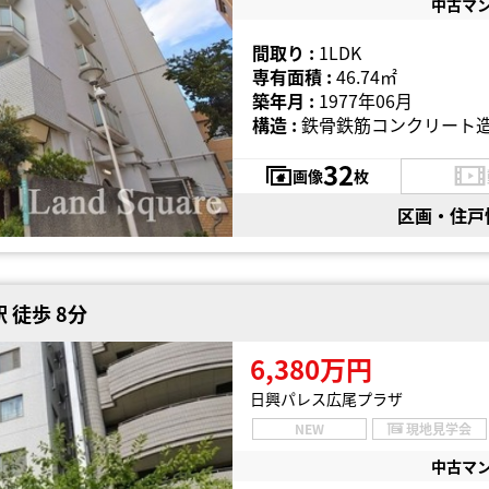
中古マ
間取り :
1LDK
専有面積 :
46.74㎡
築年月 :
1977年06月
構造 :
鉄骨鉄筋コンクリート造
32
画像
枚
区画・住戸
 徒歩 8分
6,380万円
日興パレス広尾プラザ
NEW
現地見学会
中古マ