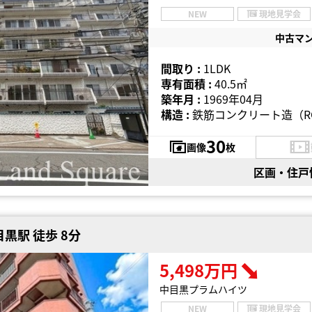
NEW
現地見学会
中古マ
間取り :
1LDK
専有面積 :
40.5㎡
築年月 :
1969年04月
構造 :
鉄筋コンクリート造（R
30
画像
枚
区画・住戸
黒駅 徒歩 8分
5,498万円
中目黒プラムハイツ
NEW
現地見学会