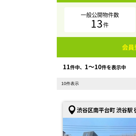
一般公開物件数
13
件
会員
11
1〜10
件中、
件を表示中
渋谷区南平台町 渋谷駅 徒