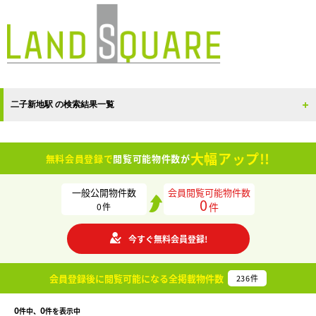
二子新地駅 の検索結果一覧
大幅アップ!!
無料会員登録で
閲覧可能物件数が
一般公開物件数
会員閲覧可能物件数
0
件
0
件
今すぐ無料会員登録!
会員登録後に閲覧可能になる
全掲載物件数
236
件
0
0
件中、
件を表示中