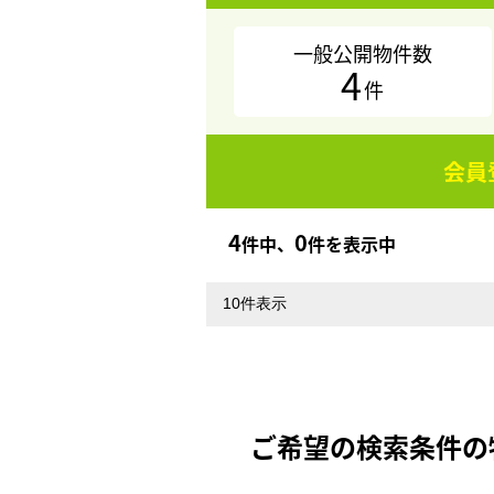
一般公開物件数
4
件
会員
4
0
件中、
件を表示中
ご希望の検索条件の