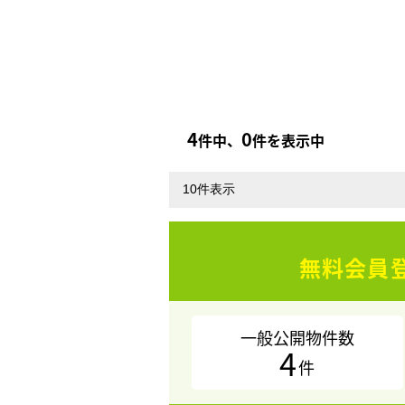
4
0
件中、
件を表示中
無料会員
一般公開物件数
4
件