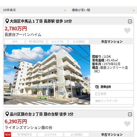
大田区中馬込１丁目 長原駅 徒歩 10分
2,780万円
長原台アーバンハイム
中古マンション
NEW
現地見学会
おすすめ
会員限定
間取り :
1LDK
専有面積 :
45.45㎡
築年月 :
1979年02月
構造 :
鉄筋コンクリート造
（RC）
8
画像
枚
動画
パノラマ / VR
品川区旗の台２丁目 旗の台駅 徒歩 3分
6,290万円
ライオンズマンション旗の台
中古マンション
NEW
現地見学会
おすすめ
会員限定