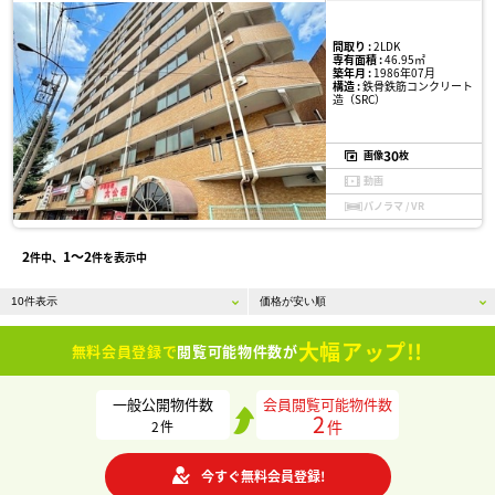
間取り :
2LDK
専有面積 :
46.95㎡
築年月 :
1986年07月
構造 :
鉄骨鉄筋コンクリート
造（SRC）
30
画像
枚
動画
パノラマ / VR
2
1〜2
件中、
件を表示中
大幅アップ!!
無料会員登録で
閲覧可能物件数が
一般公開物件数
会員閲覧可能物件数
2
件
2
件
今すぐ無料会員登録!