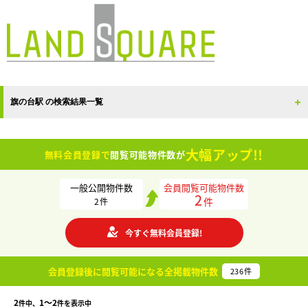
旗の台駅 の検索結果一覧
大幅アップ!!
無料会員登録で
閲覧可能物件数が
一般公開物件数
会員閲覧可能物件数
2
件
2
件
今すぐ無料会員登録!
会員登録後に閲覧可能になる
全掲載物件数
236
件
2
1〜2
件中、
件を表示中