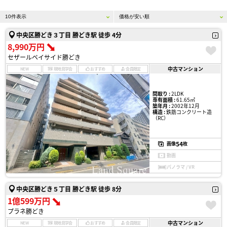
中央区勝どき３丁目 勝どき駅 徒歩 4分
8,990万円
セザールベイサイド勝どき
中古マンション
NEW
現地見学会
おすすめ
会員限定
間取り :
2LDK
専有面積 :
61.65㎡
築年月 :
2002年12月
構造 :
鉄筋コンクリート造
（RC）
54
画像
枚
動画
パノラマ / VR
中央区勝どき５丁目 勝どき駅 徒歩 8分
1億599万円
プラネ勝どき
中古マンション
NEW
現地見学会
おすすめ
会員限定