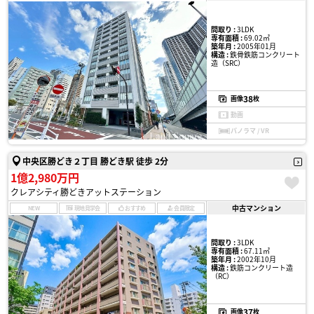
間取り :
3LDK
専有面積 :
69.02㎡
築年月 :
2005年01月
構造 :
鉄骨鉄筋コンクリート
造（SRC）
38
画像
枚
動画
パノラマ / VR
中央区勝どき２丁目 勝どき駅 徒歩 2分
1億2,980万円
クレアシティ勝どきアットステーション
中古マンション
NEW
現地見学会
おすすめ
会員限定
間取り :
3LDK
専有面積 :
67.11㎡
築年月 :
2002年10月
構造 :
鉄筋コンクリート造
（RC）
37
画像
枚