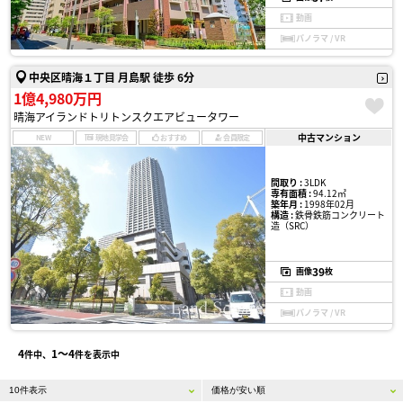
動画
パノラマ / VR
中央区晴海１丁目 月島駅 徒歩 6分
1億4,980万円
晴海アイランドトリトンスクエアビュータワー
中古マンション
NEW
現地見学会
おすすめ
会員限定
間取り :
3LDK
専有面積 :
94.12㎡
築年月 :
1998年02月
構造 :
鉄骨鉄筋コンクリート
造（SRC）
39
画像
枚
動画
パノラマ / VR
4
1〜4
件中、
件を表示中