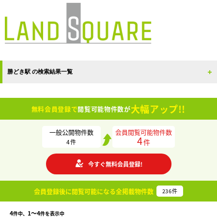
勝どき駅 の検索結果一覧
大幅アップ!!
無料会員登録で
閲覧可能物件数が
一般公開物件数
会員閲覧可能物件数
4
件
4
件
今すぐ無料会員登録!
会員登録後に閲覧可能になる
全掲載物件数
236
件
4
1〜4
件中、
件を表示中