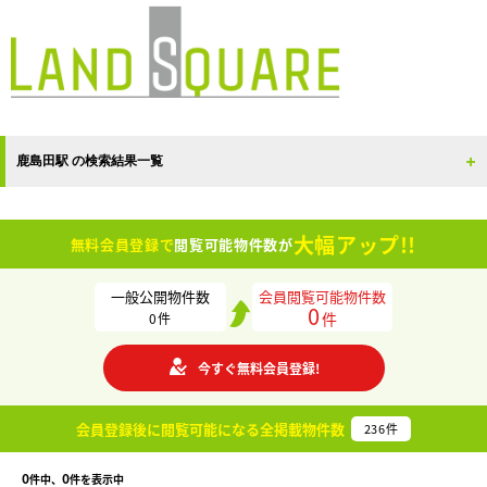
鹿島田駅 の検索結果一覧
大幅アップ!!
無料会員登録で
閲覧可能物件数が
一般公開物件数
会員閲覧可能物件数
0
件
0
件
今すぐ無料会員登録!
会員登録後に閲覧可能になる
全掲載物件数
236
件
0
0
件中、
件を表示中