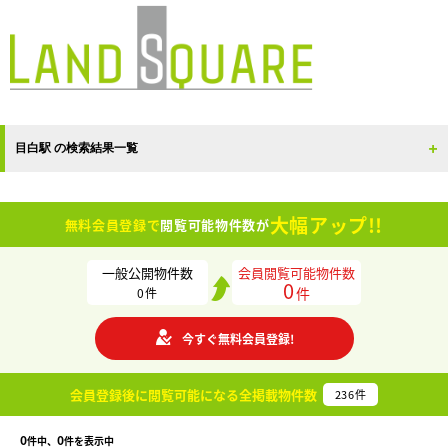
目白駅 の検索結果一覧
大幅アップ!!
無料会員登録で
閲覧可能物件数が
一般公開物件数
会員閲覧可能物件数
0
件
0
件
今すぐ無料会員登録!
会員登録後に閲覧可能になる
全掲載物件数
236
件
0
0
件中、
件を表示中