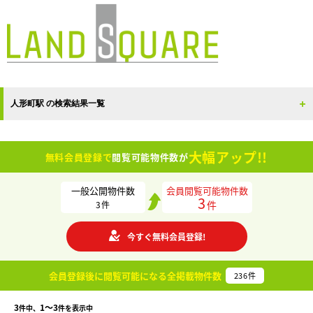
人形町駅 の検索結果一覧
大幅アップ!!
無料会員登録で
閲覧可能物件数が
一般公開物件数
会員閲覧可能物件数
3
件
3
件
今すぐ無料会員登録!
会員登録後に閲覧可能になる
全掲載物件数
236
件
3
1〜3
件中、
件を表示中