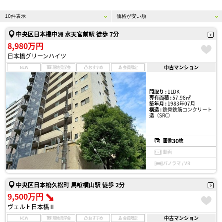
中央区日本橋中洲 水天宮前駅 徒歩 7分
8,980万円
日本橋グリーンハイツ
中古マンション
NEW
現地見学会
おすすめ
会員限定
間取り :
1LDK
専有面積 :
57.98㎡
築年月 :
1983年07月
構造 :
鉄骨鉄筋コンクリート
造（SRC）
30
画像
枚
動画
パノラマ / VR
中央区日本橋久松町 馬喰横山駅 徒歩 2分
9,500万円
ヴェルト日本橋Ⅱ
中古マンション
NEW
現地見学会
おすすめ
会員限定