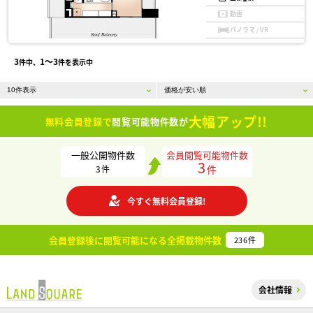
動画
パノラマ / VR
3
1〜3
件中、
件を表示中
大幅アップ!!
無料会員登録で
閲覧可能物件数が
一般公開物件数
会員閲覧可能物件数
3
件
3
件
今すぐ無料会員登録!
会員登録後に閲覧可能になる
全掲載物件数
236
件
会社情報