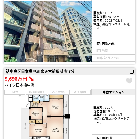
間取り :
1LDK
専有面積 :
47.48㎡
築年月 :
2002年02月
構造 :
鉄筋コンクリート造
（RC）
29
画像
枚
動画
パノラマ / VR
中央区日本橋中洲 水天宮前駅 徒歩 7分
9,698万円
ハイツ日本橋中洲
中古マンション
NEW
現地見学会
おすすめ
会員限定
間取り :
3LDK
専有面積 :
80.39㎡
築年月 :
1979年11月
構造 :
鉄筋コンクリート造
（RC）
1
画像
枚