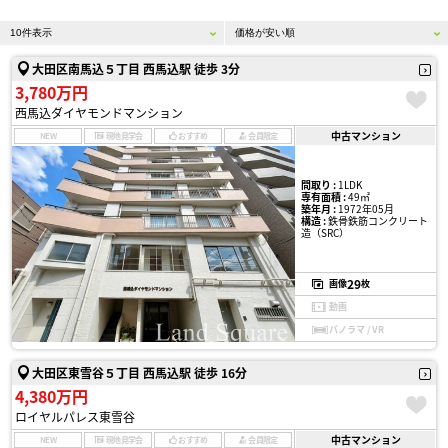
大田区南馬込５丁目 西馬込駅 徒歩 3分
3,780万円
西馬込ダイヤモンドマンション
中古マンション
NEW
現地見学会
おすすめ
会員限定
間取り :
1LDK
専有面積 :
49㎡
築年月 :
1972年05月
構造 :
鉄骨鉄筋コンクリート
造（SRC）
29
画像
枚
動画
パノラマ / VR
大田区東雪谷５丁目 西馬込駅 徒歩 16分
4,380万円
ロイヤルパレス東雪谷
中古マンション
NEW
現地見学会
おすすめ
会員限定