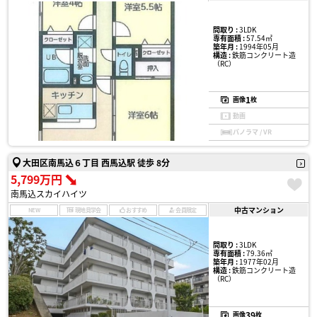
間取り :
3LDK
専有面積 :
57.54㎡
築年月 :
1994年05月
構造 :
鉄筋コンクリート造
（RC）
1
画像
枚
動画
パノラマ / VR
大田区南馬込６丁目 西馬込駅 徒歩 8分
5,799万円
南馬込スカイハイツ
中古マンション
NEW
現地見学会
おすすめ
会員限定
間取り :
3LDK
専有面積 :
79.36㎡
築年月 :
1977年02月
構造 :
鉄筋コンクリート造
（RC）
39
画像
枚