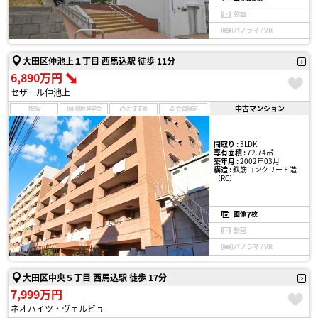
動画
パノラマ / VR
大田区仲池上１丁目 西馬込駅 徒歩 11分
6,890万円
セザール仲池上
中古マンション
NEW
現地見学会
おすすめ
会員限定
間取り :
3LDK
専有面積 :
72.74㎡
築年月 :
2002年03月
構造 :
鉄筋コンクリート造
（RC）
7
画像
枚
動画
パノラマ / VR
大田区中央５丁目 西馬込駅 徒歩 17分
7,999万円
ネオハイツ・ヴェルビュ