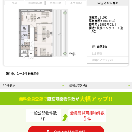
中古マンション
NEW
現地見学会
おすすめ
会員限定
間取り :
3LDK
専有面積 :
104.16㎡
築年月 :
1981年03月
構造 :
鉄筋コンクリート造
（RC）
1
画像
枚
動画
パノラマ / VR
5
1〜5
件中、
件を表示中
大幅アップ!!
無料会員登録で
閲覧可能物件数が
一般公開物件数
会員閲覧可能物件数
5
件
5
件