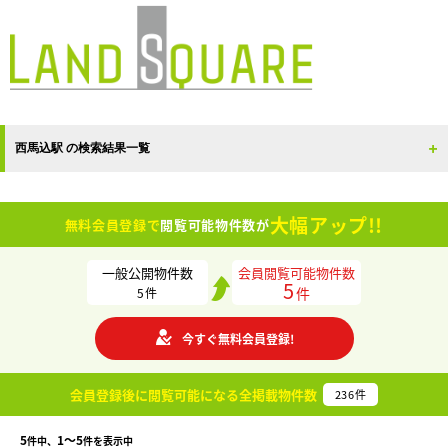
西馬込駅 の検索結果一覧
大幅アップ!!
無料会員登録で
閲覧可能物件数が
一般公開物件数
会員閲覧可能物件数
5
件
5
件
今すぐ無料会員登録!
会員登録後に閲覧可能になる
全掲載物件数
236
件
5
1〜5
件中、
件を表示中