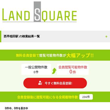
西早稲田駅 の検索結果一覧
大幅アップ!!
無料会員登録で
閲覧可能物件数が
一般公開物件数
会員閲覧可能物件数
0
件
0
件
今すぐ無料会員登録!
会員登録後に閲覧可能になる
全掲載物件数
236
件
0
0
件中、
件を表示中