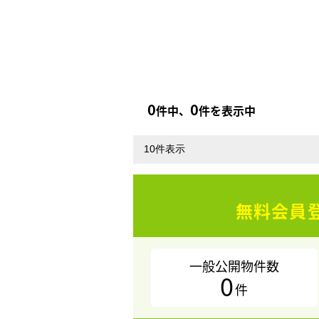
0
0
件中、
件を表示中
無料会員
一般公開物件数
0
件