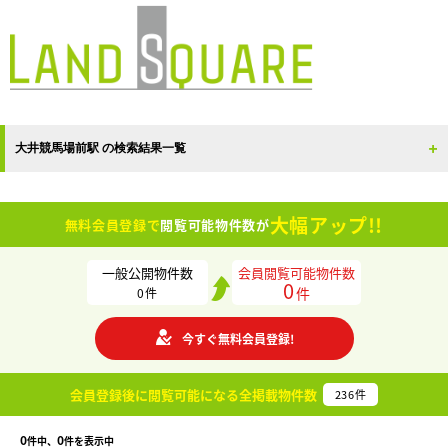
大井競馬場前駅 の検索結果一覧
大幅アップ!!
無料会員登録で
閲覧可能物件数が
一般公開物件数
会員閲覧可能物件数
0
件
0
件
今すぐ無料会員登録!
会員登録後に閲覧可能になる
全掲載物件数
236
件
0
0
件中、
件を表示中