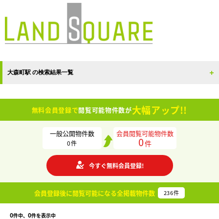
大森町駅 の検索結果一覧
大幅アップ!!
無料会員登録で
閲覧可能物件数が
一般公開物件数
会員閲覧可能物件数
0
件
0
件
今すぐ無料会員登録!
会員登録後に閲覧可能になる
全掲載物件数
236
件
0
0
件中、
件を表示中