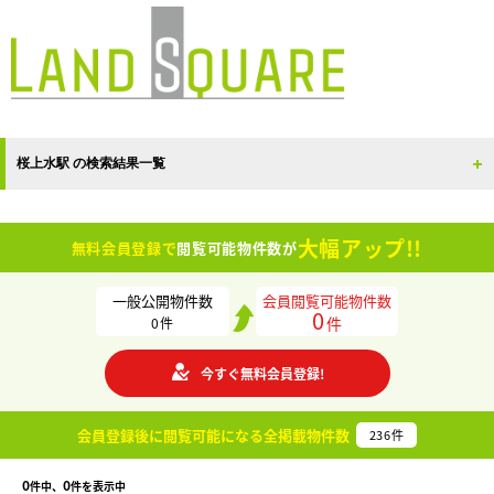
桜上水駅 の検索結果一覧
大幅アップ!!
無料会員登録で
閲覧可能物件数が
一般公開物件数
会員閲覧可能物件数
0
件
0
件
今すぐ無料会員登録!
会員登録後に閲覧可能になる
全掲載物件数
236
件
0
0
件中、
件を表示中