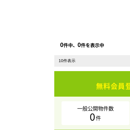
0
0
件中、
件を表示中
無料会員
一般公開物件数
0
件