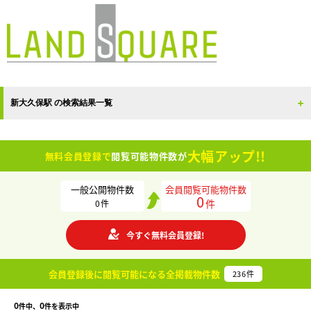
新大久保駅 の検索結果一覧
大幅アップ!!
無料会員登録で
閲覧可能物件数が
一般公開物件数
会員閲覧可能物件数
0
件
0
件
今すぐ無料会員登録!
会員登録後に閲覧可能になる
全掲載物件数
236
件
0
0
件中、
件を表示中