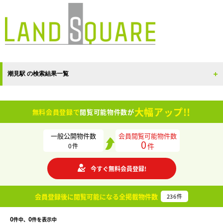
潮見駅 の検索結果一覧
大幅アップ!!
無料会員登録で
閲覧可能物件数が
一般公開物件数
会員閲覧可能物件数
0
件
0
件
今すぐ無料会員登録!
会員登録後に閲覧可能になる
全掲載物件数
236
件
0
0
件中、
件を表示中