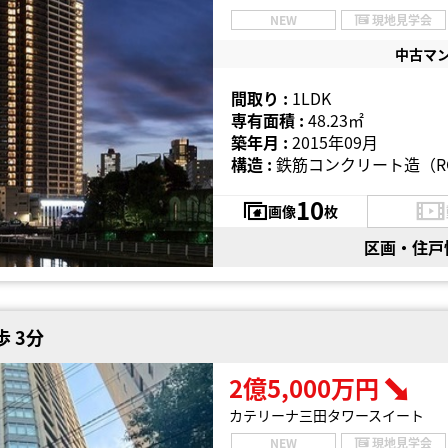
NEW
現地見学会
中古マ
間取り :
1LDK
専有面積 :
48.23㎡
築年月 :
2015年09月
構造 :
鉄筋コンクリート造（R
10
画像
枚
区画・住戸
 3分
2億5,000万円
カテリーナ三田タワースイート
NEW
現地見学会