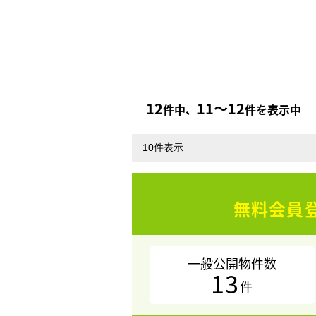
12
11〜12
件中、
件を表示中
無料会員
一般公開物件数
13
件