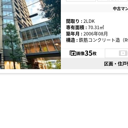
中古マ
間取り :
2LDK
専有面積 :
70.31㎡
築年月 :
2006年08月
構造 :
鉄筋コンクリート造（R
35
画像
枚
区画・住戸