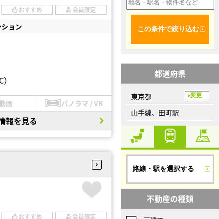
おすすめ
会員限定
ンション
この条件で絞り込む
都道府県
C）
東京都
変更
動画
パノラマ / VR
山手線、田町駅
情報を見る
路線・駅を選択する
不動産の種類
おすすめ
会員限定