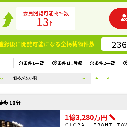
会員閲覧可能物件数
13
件
236
登録後に閲覧可能になる
全掲載物件数
条件1一覧
条件1に登録
条件2一覧
歩 10分
1億3,280万円
ＧＬＯＢＡＬ ＦＲＯＮＴ ＴＯ