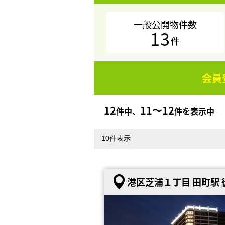
一般公開物件数
13
件
会員
12
11〜12
件中、
件を表示中
港区芝浦１丁目 田町駅 徒