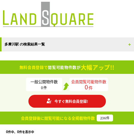
多摩川駅 の検索結果一覧
大幅アップ!!
無料会員登録で
閲覧可能物件数が
一般公開物件数
会員閲覧可能物件数
0
件
0
件
今すぐ無料会員登録!
会員登録後に閲覧可能になる
全掲載物件数
236
件
0
0
件中、
件を表示中