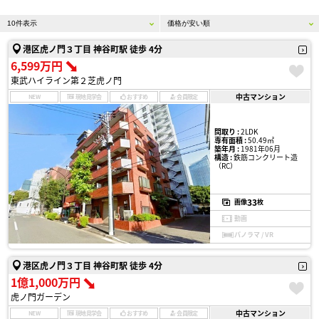
港区虎ノ門３丁目 神谷町駅 徒歩 4分
6,599万円
東武ハイライン第２芝虎ノ門
中古マンション
NEW
現地見学会
おすすめ
会員限定
間取り :
2LDK
専有面積 :
50.49㎡
築年月 :
1981年06月
構造 :
鉄筋コンクリート造
（RC）
33
画像
枚
動画
パノラマ / VR
港区虎ノ門３丁目 神谷町駅 徒歩 4分
1億1,000万円
虎ノ門ガーデン
中古マンション
NEW
現地見学会
おすすめ
会員限定