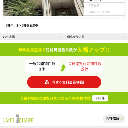
動画
パノラマ / VR
3
1〜3
件中、
件を表示中
大幅アップ!!
無料会員登録で
閲覧可能物件数が
一般公開物件数
会員閲覧可能物件数
3
件
3
件
今すぐ無料会員登録!
会員登録後に閲覧可能になる
全掲載物件数
236
件
会社情報