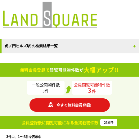
虎ノ門ヒルズ駅 の検索結果一覧
大幅アップ!!
無料会員登録で
閲覧可能物件数が
一般公開物件数
会員閲覧可能物件数
3
件
3
件
今すぐ無料会員登録!
会員登録後に閲覧可能になる
全掲載物件数
236
件
3
1〜3
件中、
件を表示中