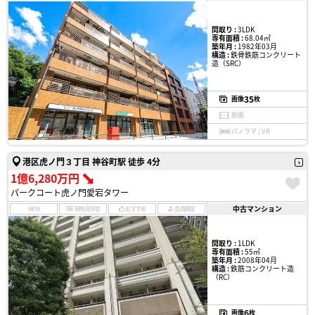
間取り :
3LDK
専有面積 :
68.04㎡
築年月 :
1982年03月
構造 :
鉄骨鉄筋コンクリート
造（SRC）
35
画像
枚
動画
パノラマ / VR
港区虎ノ門３丁目 神谷町駅 徒歩 4分
1億6,280万円
パークコート虎ノ門愛宕タワー
中古マンション
NEW
現地見学会
おすすめ
会員限定
間取り :
1LDK
専有面積 :
55㎡
築年月 :
2008年04月
構造 :
鉄筋コンクリート造
（RC）
6
画像
枚