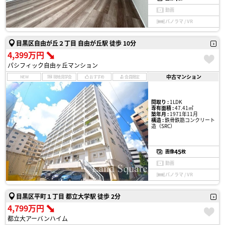
動画
パノラマ / VR
目黒区自由が丘２丁目 自由が丘駅 徒歩 10分
4,399万円
パシフィック自由ヶ丘マンション
中古マンション
NEW
現地見学会
おすすめ
会員限定
間取り :
1LDK
専有面積 :
47.41㎡
築年月 :
1971年11月
構造 :
鉄骨鉄筋コンクリート
造（SRC）
45
画像
枚
動画
パノラマ / VR
目黒区平町１丁目 都立大学駅 徒歩 2分
4,799万円
都立大アーバンハイム