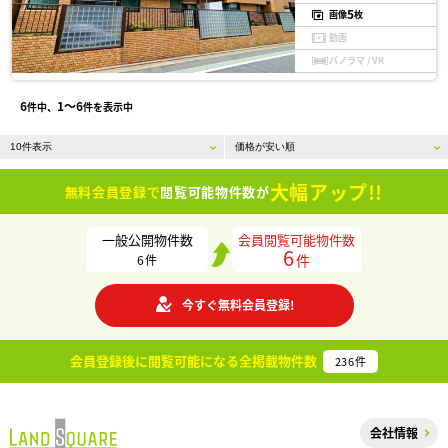
5
画像
枚
動画
パノラマ / VR
6
1〜6
件中、
件を表示中
大幅アップ!!
無料会員登録で
閲覧可能物件数が
一般公開物件数
会員閲覧可能物件数
6
件
6
件
今すぐ無料会員登録!
会員登録後に閲覧可能になる
全掲載物件数
236
件
会社情報