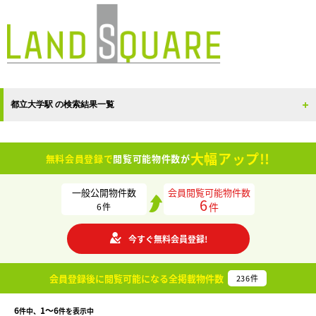
都立大学駅 の検索結果一覧
大幅アップ!!
無料会員登録で
閲覧可能物件数が
一般公開物件数
会員閲覧可能物件数
6
件
6
件
今すぐ無料会員登録!
会員登録後に閲覧可能になる
全掲載物件数
236
件
6
1〜6
件中、
件を表示中