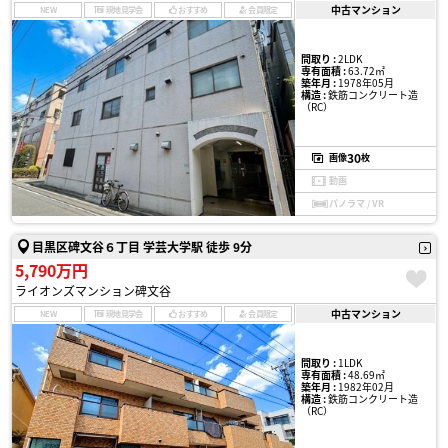
中古マンション
NEW
現地見学会
おすすめ
会員限定
間取り :
2LDK
専有面積 :
63.72㎡
築年月 :
1978年05月
構造 :
鉄筋コンクリート造
（RC）
30
画像
枚
動画
パノラマ / VR
目黒区碑文谷６丁目 学芸大学駅 徒歩 9分
5,790万円
ライオンズマンション碑文谷
中古マンション
NEW
現地見学会
おすすめ
会員限定
間取り :
1LDK
専有面積 :
48.69㎡
築年月 :
1982年02月
構造 :
鉄筋コンクリート造
（RC）