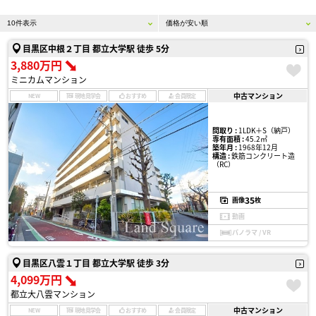
目黒区中根２丁目 都立大学駅 徒歩 5分
3,880万円
ミニカムマンション
中古マンション
NEW
現地見学会
おすすめ
会員限定
間取り :
1LDK＋S（納戸）
専有面積 :
45.2㎡
築年月 :
1968年12月
構造 :
鉄筋コンクリート造
（RC）
35
画像
枚
動画
パノラマ / VR
目黒区八雲１丁目 都立大学駅 徒歩 3分
4,099万円
都立大八雲マンション
中古マンション
NEW
現地見学会
おすすめ
会員限定