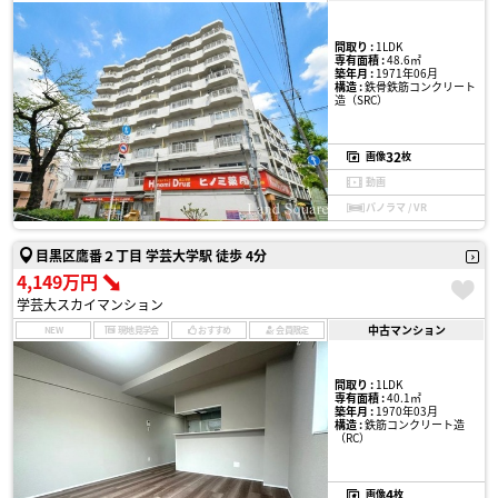
間取り :
1LDK
専有面積 :
48.6㎡
築年月 :
1971年06月
構造 :
鉄骨鉄筋コンクリート
造（SRC）
32
画像
枚
動画
パノラマ / VR
目黒区鷹番２丁目 学芸大学駅 徒歩 4分
4,149万円
学芸大スカイマンション
中古マンション
NEW
現地見学会
おすすめ
会員限定
間取り :
1LDK
専有面積 :
40.1㎡
築年月 :
1970年03月
構造 :
鉄筋コンクリート造
（RC）
4
画像
枚