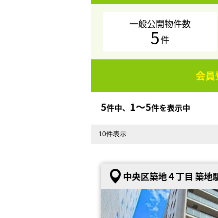
一般公開物件数
5
件
会員
5
1〜5
件中、
件を表示中
中央区築地４丁目 築地駅