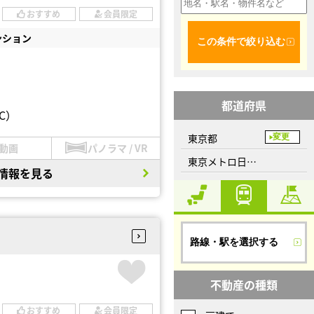
おすすめ
会員限定
ンション
この条件で絞り込む
都道府県
C）
東京都
変更
動画
パノラマ / VR
東京メトロ日比谷線、築地駅
情報を見る
路線・駅を選択する
不動産の種類
おすすめ
会員限定