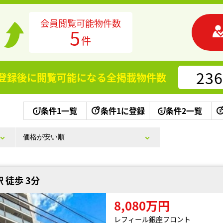
会員閲覧可能物件数
5
件
236
登録後に閲覧可能になる
全掲載物件数
条件1一覧
条件1に登録
条件2一覧
 徒歩 3分
8,080万円
レフィール銀座フロント