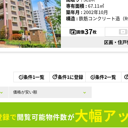
専有面積 :
67.11㎡
築年月 :
2002年10月
構造 :
鉄筋コンクリート造（R
37
画像
枚
区画・住戸
条件1一覧
条件1に登録
条件2一覧
大幅アッ
登録で
閲覧可能物件数が