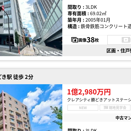
間取り :
3LDK
専有面積 :
69.02㎡
築年月 :
2005年01月
構造 :
鉄骨鉄筋コンクリート造
38
画像
枚
区画・住戸
き駅 徒歩 2分
1億2,980万円
クレアシティ勝どきアットステー
NEW
現地見学会
中古マ
間取り :
3LDK