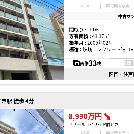
NEW
現地見学会
中古マ
間取り :
1LDK
専有面積 :
41.17㎡
築年月 :
2005年02月
構造 :
鉄筋コンクリート造（R
33
画像
枚
区画・住戸
き駅 徒歩 4分
8,990万円
セザールベイサイド勝どき
NEW
現地見学会