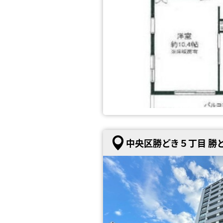
中央区勝どき５丁目 勝ど