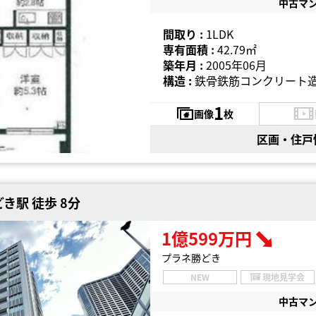
中古マ
間取り :
1LDK
専有面積 :
42.79㎡
築年月 :
2005年06月
構造 :
鉄骨鉄筋コンクリート造
1
画像
枚
区画・住戸
き駅 徒歩 8分
1億599万円
プラネ勝どき
NEW
現地見学会
中古マ