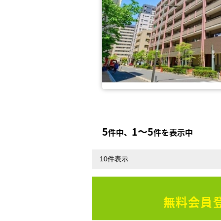
5
1〜5
件中、
件を表示中
無料会員