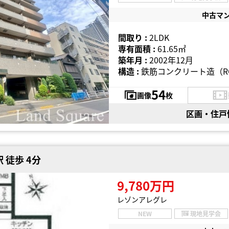
中古マ
間取り :
2LDK
専有面積 :
61.65㎡
築年月 :
2002年12月
構造 :
鉄筋コンクリート造（R
54
画像
枚
区画・住戸
 徒歩 4分
9,780万円
レゾンアレグレ
NEW
現地見学会