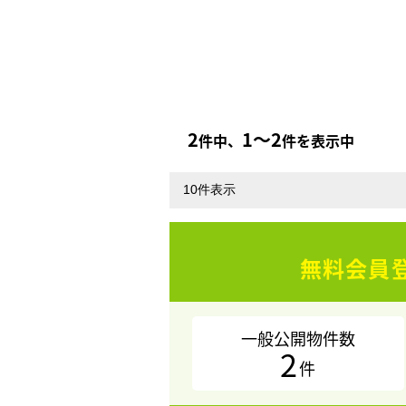
2
1〜2
件中、
件を表示中
無料会員
一般公開物件数
2
件