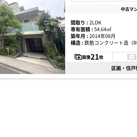
中古マ
間取り :
2LDK
専有面積 :
54.64㎡
築年月 :
2014年08月
構造 :
鉄筋コンクリート造（R
21
画像
枚
区画・住戸