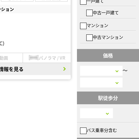
一戸建て
ンション
中古一戸建て
マンション
中古マンション
C）
価格
動画
パノラマ / VR
情報を見る
〜
駅徒歩分
バス乗車分含む