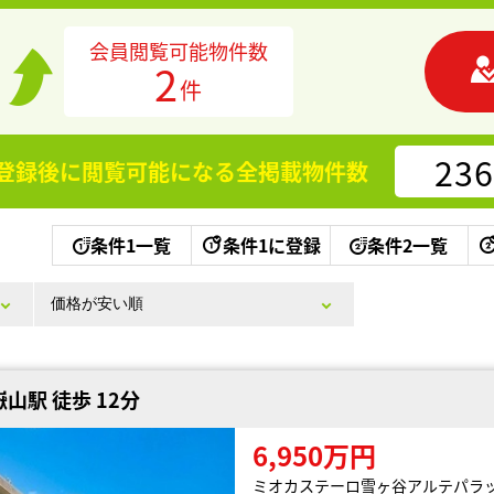
会員閲覧可能物件数
2
件
236
登録後に閲覧可能になる
全掲載物件数
条件1一覧
条件1に登録
条件2一覧
山駅 徒歩 12分
6,950万円
ミオカステーロ雪ヶ谷アルテパラ