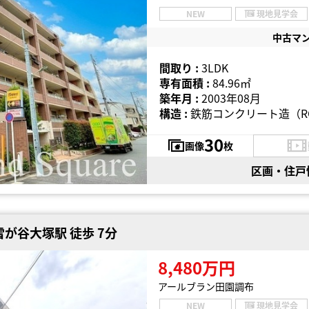
NEW
現地見学会
中古マ
間取り :
3LDK
専有面積 :
84.96㎡
築年月 :
2003年08月
構造 :
鉄筋コンクリート造（R
30
画像
枚
区画・住戸
が谷大塚駅 徒歩 7分
8,480万円
アールブラン田園調布
NEW
現地見学会