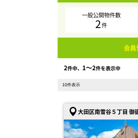
一般公開物件数
2
件
会員
2
1〜2
件中、
件を表示中
大田区南雪谷５丁目 御嶽