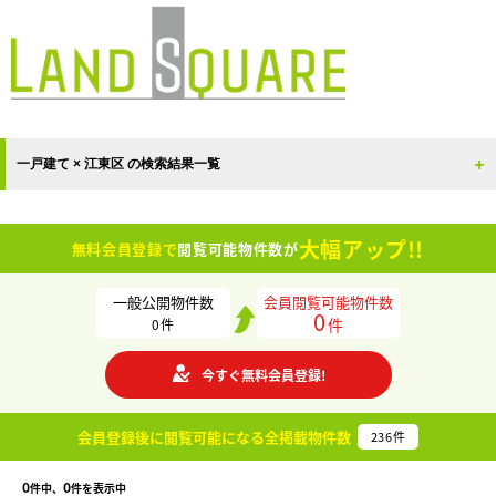
一戸建て × 江東区 の検索結果一覧
大幅アップ!!
無料会員登録で
閲覧可能物件数が
一般公開物件数
会員閲覧可能物件数
0
件
0
件
今すぐ無料会員登録!
会員登録後に閲覧可能になる
全掲載物件数
236
件
0
0
件中、
件を表示中