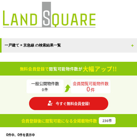
一戸建て × 京急線 の検索結果一覧
大幅アップ!!
無料会員登録で
閲覧可能物件数が
一般公開物件数
会員閲覧可能物件数
0
件
0
件
今すぐ無料会員登録!
会員登録後に閲覧可能になる
全掲載物件数
236
件
0
0
件中、
件を表示中