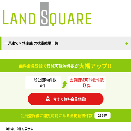
一戸建て × 埼京線 の検索結果一覧
大幅アップ!!
無料会員登録で
閲覧可能物件数が
一般公開物件数
会員閲覧可能物件数
0
件
0
件
今すぐ無料会員登録!
会員登録後に閲覧可能になる
全掲載物件数
236
件
0
0
件中、
件を表示中