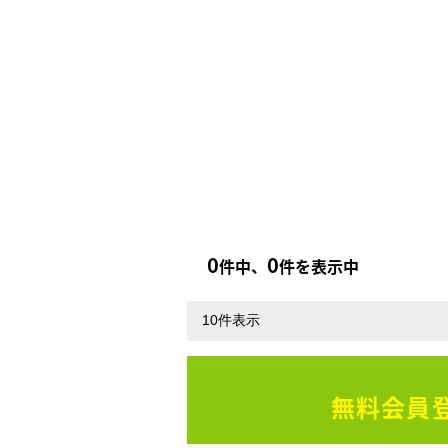
0
0
件中、
件を表示中
無料会員