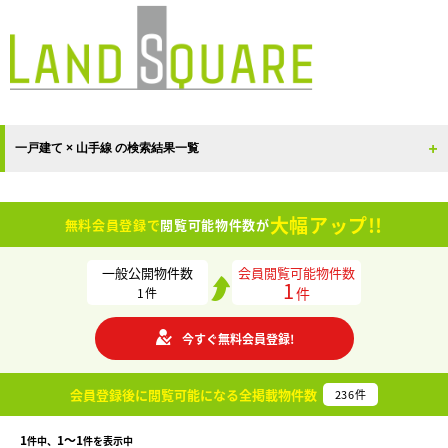
一戸建て × 山手線 の検索結果一覧
大幅アップ!!
無料会員登録で
閲覧可能物件数が
一般公開物件数
会員閲覧可能物件数
1
件
1
件
今すぐ無料会員登録!
会員登録後に閲覧可能になる
全掲載物件数
236
件
1
1〜1
件中、
件を表示中