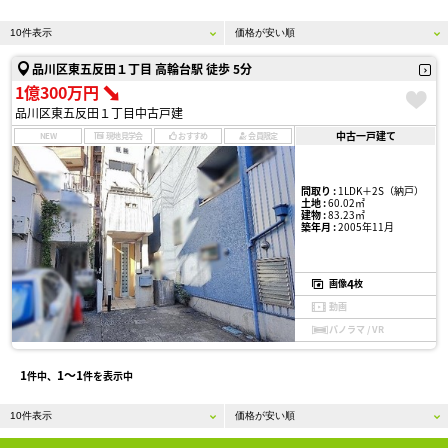
品川区東五反田１丁目 高輪台駅 徒歩 5分
1億300万円
品川区東五反田１丁目中古戸建
中古一戸建て
NEW
現地見学会
おすすめ
会員限定
間取り :
1LDK＋2S（納戸）
土地 :
60.02㎡
建物 :
83.23㎡
築年月 :
2005年11月
4
画像
枚
動画
パノラマ / VR
1
1〜1
件中、
件を表示中