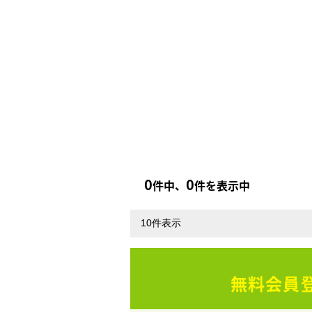
0
0
件中、
件を表示中
無料会員