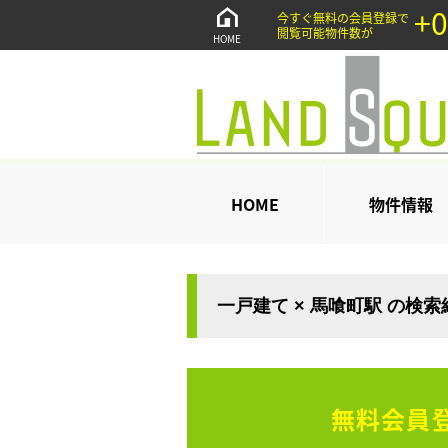
+0
今すぐ無料の会員登録で
閲覧可能物件数が
HOME
HOME
物件情報
一戸建て × 馬喰町駅 の検
無料会員