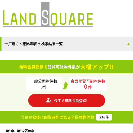
一戸建て × 恵比寿駅 の検索結果一覧
大幅アップ!!
無料会員登録で
閲覧可能物件数が
一般公開物件数
会員閲覧可能物件数
0
件
0
件
今すぐ無料会員登録!
会員登録後に閲覧可能になる
全掲載物件数
236
件
0
0
件中、
件を表示中