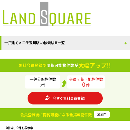
一戸建て × 二子玉川駅 の検索結果一覧
大幅アップ!!
無料会員登録で
閲覧可能物件数が
一般公開物件数
会員閲覧可能物件数
0
件
0
件
今すぐ無料会員登録!
会員登録後に閲覧可能になる
全掲載物件数
236
件
0
0
件中、
件を表示中