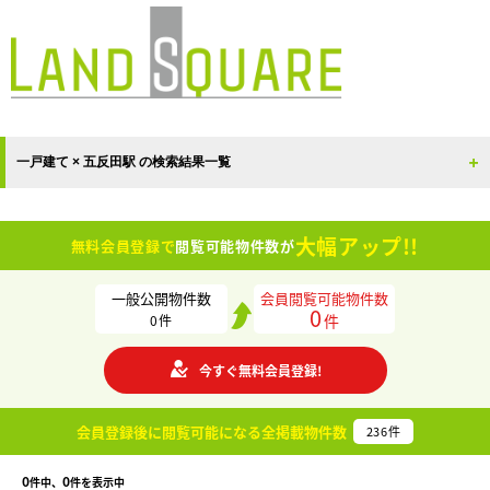
一戸建て × 五反田駅 の検索結果一覧
大幅アップ!!
無料会員登録で
閲覧可能物件数が
一般公開物件数
会員閲覧可能物件数
0
件
0
件
今すぐ無料会員登録!
会員登録後に閲覧可能になる
全掲載物件数
236
件
0
0
件中、
件を表示中