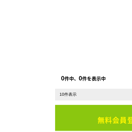
0
0
件中、
件を表示中
無料会員