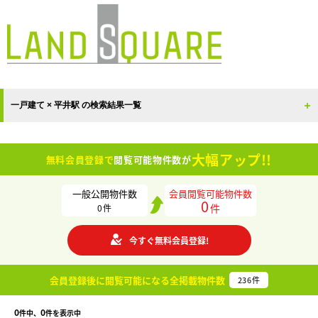
一戸建て × 平井駅 の検索結果一覧
大幅アップ!!
無料会員登録で
閲覧可能物件数が
一般公開物件数
会員閲覧可能物件数
0
件
0
件
今すぐ無料会員登録!
会員登録後に閲覧可能になる
全掲載物件数
236
件
0
0
件中、
件を表示中