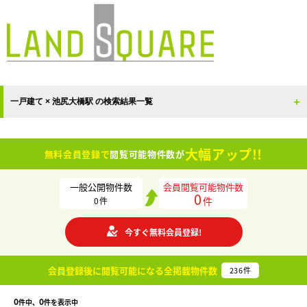
一戸建て × 池尻大橋駅 の検索結果一覧
大幅アップ!!
無料会員登録で
閲覧可能物件数が
一般公開物件数
会員閲覧可能物件数
0
件
0
件
今すぐ無料会員登録!
会員登録後に閲覧可能になる
全掲載物件数
236
件
0
0
件中、
件を表示中